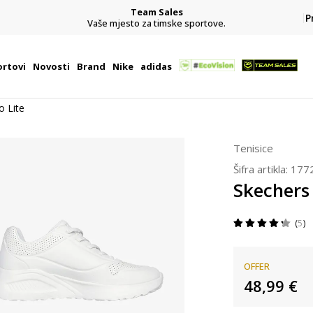
Team Sales
P
j
Vaše mjesto za timske sportove.
rtovi
Novosti
Brand
Nike
adidas
o Lite
Tenisice
Šifra artikla:
177
Skechers
5
OFFER
48,99
€