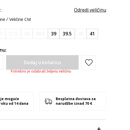
:
Odredi veličinu
ine
Veličine CM
7
37.5
38
38.5
39
39.5
40
41
inu:
Dodaj u košaricu
Potrebno je odabrati željenu veličinu
 je moguće
Besplatna dostava za
 roku od 14 dana
narudžbe iznad 70 €