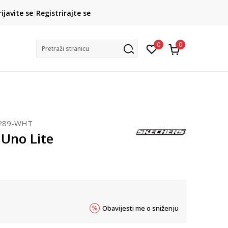
CLICK& COLLECT
rijavite se
Registrirajte se
besplatno preuzimanje u trgovini
0
0
Pretraži stranicu
289-WHT
 Uno Lite
Obavijesti me o sniženju