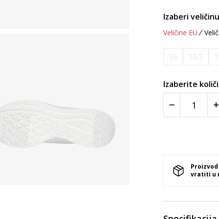
Izaberi veličinu
Veličine EU
Velič
36
36.5
3
Izaberite količ
Proizvod
vratiti u
Specifikacija