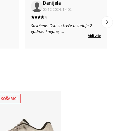
Danijela
05.12.2024. 14:02
Savršene. Ovo su treće u zadnje 2
godine. Lagane,
...
Vidi više
 KOŠARICI