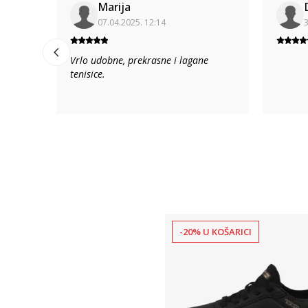
Marija
07.04.2025. 12:14
3
Vrlo udobne, prekrasne i lagane
tenisice.
-20% U KOŠARICI