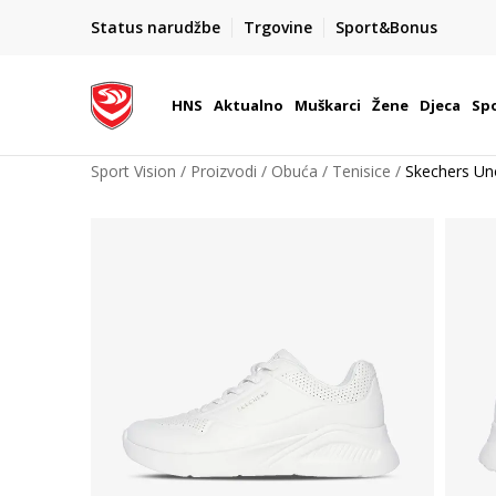
BOX NOW
Status narudžbe
Trgovine
Sport&Bonus
Dostava 1,50 €
| Više od 800 paketomata u Hrvatsko
HNS
Aktualno
Muškarci
Žene
Djeca
Spo
Sport Vision
Proizvodi
Obuća
Tenisice
Skechers Un