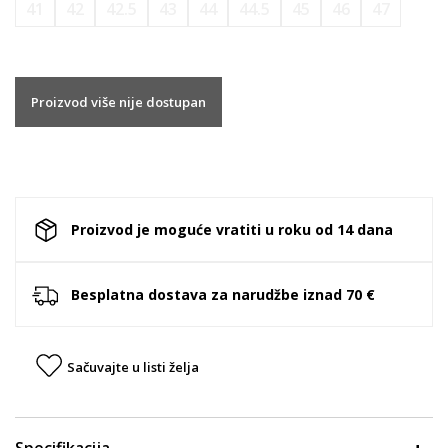
41
42
42.5
43
44
44.5
45
46
47
Proizvod više nije dostupan
Proizvod je moguće vratiti u roku od 14 dana
Besplatna dostava za narudžbe iznad 70 €
Sačuvajte u listi želja