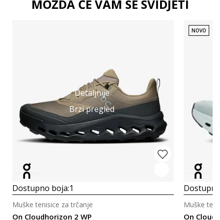
MOŽDA ĆE VAM SE SVIDJETI
NOVO
Detaljnije
Brzi pregled
Dostupno boja:
1
Dostupno
Muške tenisice za trčanje
Muške tenis
On Cloudhorizon 2 WP
On Cloud