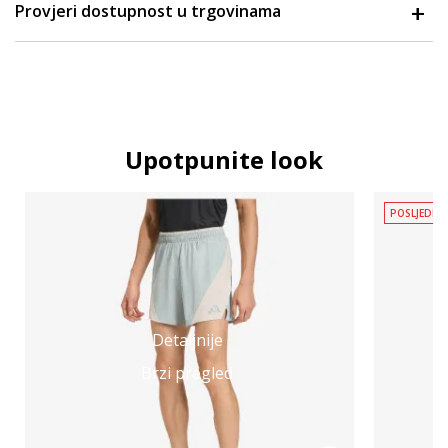
Provjeri dostupnost u trgovinama
Upotpunite look
POSLJEDNJ
Detaljnije
Brzi pregled