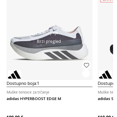
Detaljnije
Brzi pregled
Dostupno boja:
1
Dostupno
Muške tenisice za trčanje
Muške tenis
adidas HYPERBOOST EDGE M
adidas S