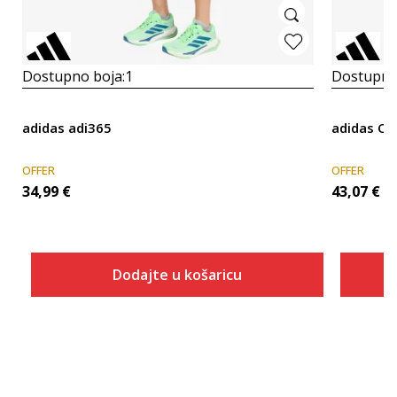
Dostupno boja:
1
Dostupno
adidas adi365
adidas O
OFFER
OFFER
34,99
€
43,07
€
Dodajte u košaricu
Veličina
Dodaj u košaricu
2XL5
2XL7