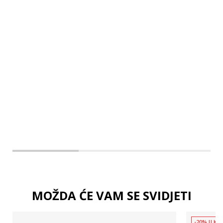
XL5"
XL7"
XS5"
XS7"
MOŽDA ĆE VAM SE SVIDJETI
-20% U KOŠ