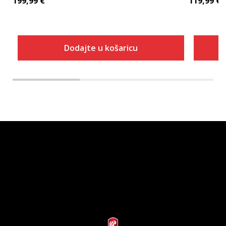
199,99
€
119,99
€
Dodajte u košaricu