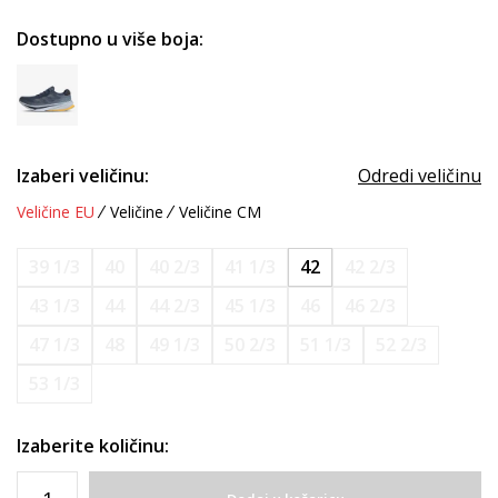
Dostupno u više boja:
Izaberi veličinu:
Odredi veličinu
Veličine EU
Veličine
Veličine CM
39 1/3
40
40 2/3
41 1/3
42
42 2/3
43 1/3
44
44 2/3
45 1/3
46
46 2/3
47 1/3
48
49 1/3
50 2/3
51 1/3
52 2/3
53 1/3
Izaberite količinu: