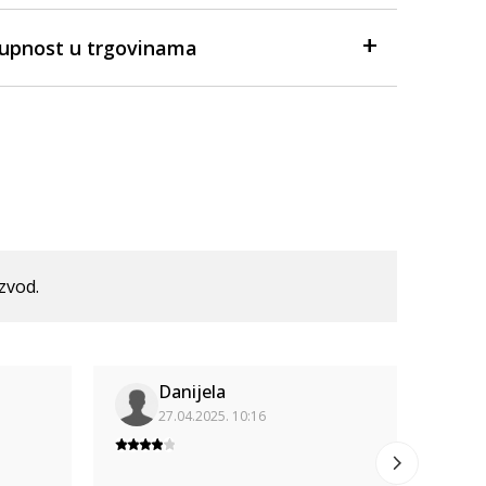
tupnost u trgovinama
izvod.
Danijela
27.04.2025. 10:16