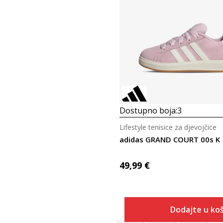
Dostupno boja:
3
Lifestyle tenisice za djevojčice
adidas GRAND COURT 00s K
49,99
€
Dodajte u koš