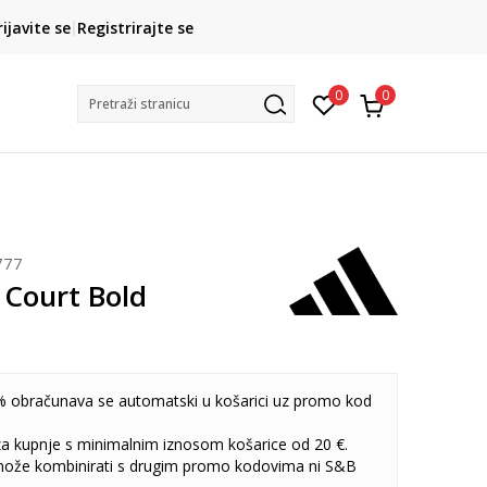
CLICK& COLLECT
rijavite se
Registrirajte se
besplatno preuzimanje u trgovini
0
0
Pretraži stranicu
777
 Court Bold
 obračunava se automatski u košarici uz promo kod
 za kupnje s minimalnim iznosom košarice od 20 €.
može kombinirati s drugim promo kodovima ni S&B