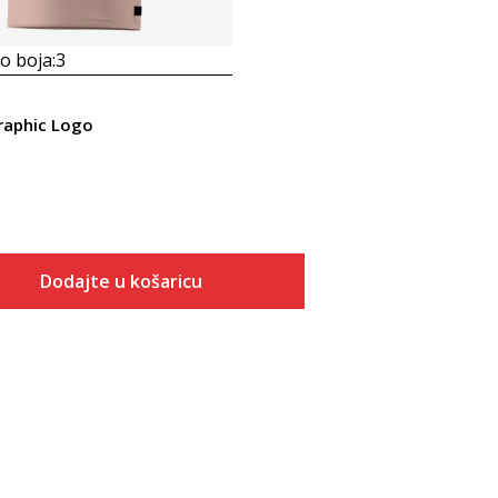
 boja:
3
raphic Logo
Dodajte u košaricu
Veličina
Dodaj u košaricu
128
146
152