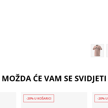
164
176
140
MOŽDA ĆE VAM SE SVIDJETI
-20% U KOŠARICI
-20% U