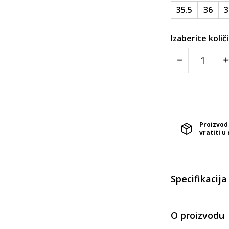
35.5
36
3
Izaberite količ
Proizvod
vratiti u
Specifikacija
O proizvodu