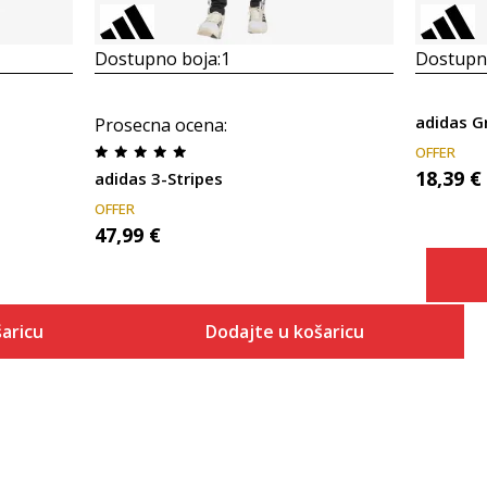
Dostupno boja:
1
Dostupno
adidas G
Prosecna ocena
:
OFFER
18,39
€
adidas 3-Stripes
OFFER
47,99
€
aricu
Dodajte u košaricu
Veličina
 košaricu
Dodaj u košaricu
128
152