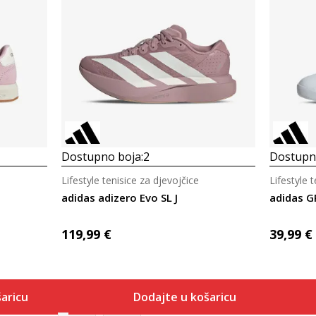
Dostupno boja:
2
Dostupno
Lifestyle tenisice za djevojčice
Lifestyle 
adidas adizero Evo SL J
adidas G
119,99
€
39,99
€
aricu
Dodajte u košaricu