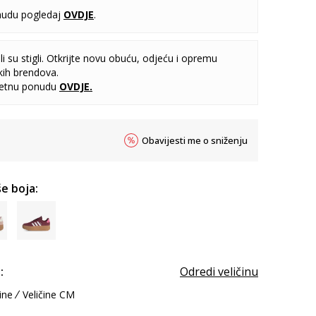
udu pogledaj
OVDJE
.
i su stigli. Otkrijte novu obuću, odjeću i opremu
kih brendova.
letnu ponudu
OVDJE
.
Obavijesti me o sniženju
e boja:
:
Odredi veličinu
ine
Veličine CM