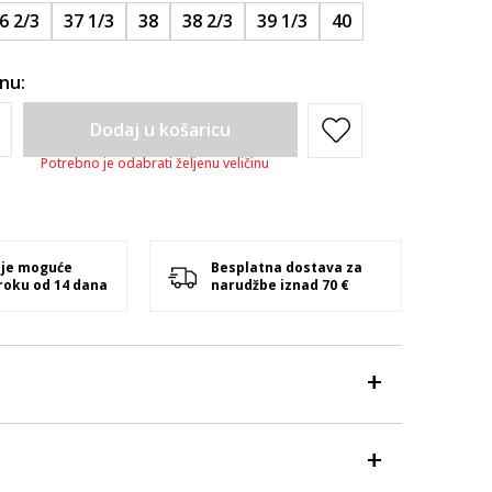
6 2/3
37 1/3
38
38 2/3
39 1/3
40
inu:
Dodaj u košaricu
Potrebno je odabrati željenu veličinu
 je moguće
Besplatna dostava za
 roku od 14 dana
narudžbe iznad 70 €