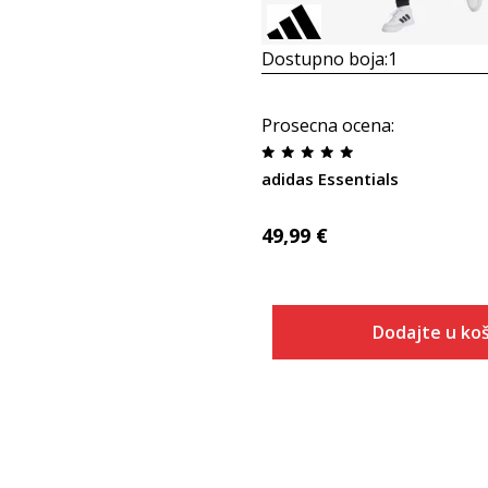
Dostupno boja:
1
Prosecna ocena
:
adidas Essentials
49,99
€
Dodajte u koš
Veličina
Dodaj u
128
152