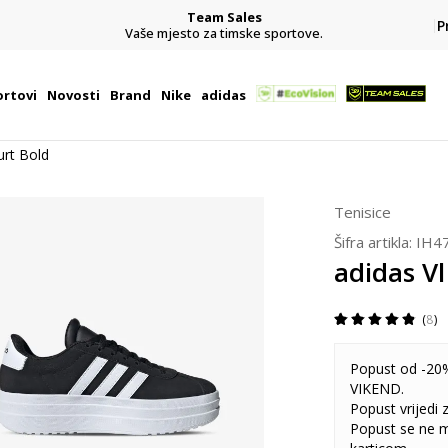
Team Sales
P
j
Vaše mjesto za timske sportove.
rtovi
Novosti
Brand
Nike
adidas
urt Bold
Tenisice
Šifra artikla:
IH4
adidas Vl
8
Popust od -20%
VIKEND.
Popust vrijedi
Popust se ne 