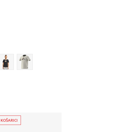
158
164
140
 KOŠARICI