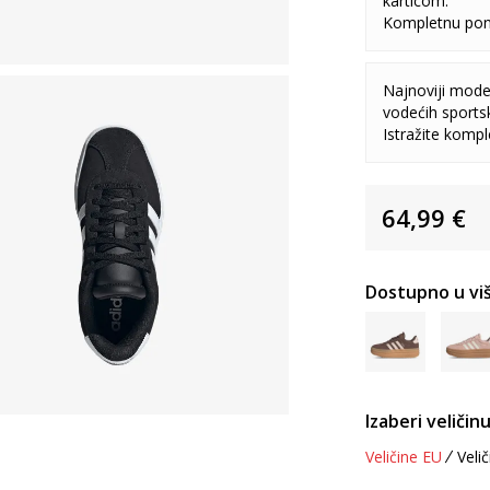
karticom.
Kompletnu pon
Najnoviji model
vodećih sports
Istražite komp
64,99
€
Dostupno u viš
Izaberi veličinu
Veličine EU
Velič