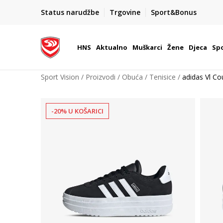
BOX NOW
Status narudžbe
Trgovine
Sport&Bonus
Dostava 1,50 €
| Više od 800 paketomata u Hrvatsko
HNS
Aktualno
Muškarci
Žene
Djeca
Spo
Sport Vision
Proizvodi
Obuća
Tenisice
adidas Vl Co
-20% U KOŠARICI