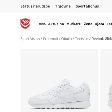
BOX NOW
Status narudžbe
Trgovine
Sport&Bonus
Dostava 1,50 €
| Više od 800 paketomata u Hrvatsko
HNS
Aktualno
Muškarci
Žene
Djeca
Spo
Sport Vision
Proizvodi
Obuća
Tenisice
Reebok Glid