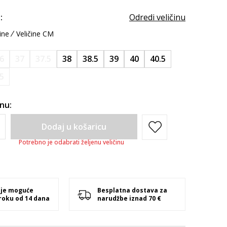
:
Odredi veličinu
ine
Veličine CM
6
37
37.5
38
38.5
39
40
40.5
.5
inu:
Dodaj u košaricu
Potrebno je odabrati željenu veličinu
 je moguće
Besplatna dostava za
 roku od 14 dana
narudžbe iznad 70 €