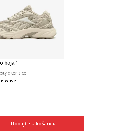
 boja:
1
estyle tenisice
Belwave
Dodajte u košaricu