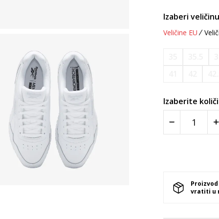
Izaberi veličinu
Veličine EU
Velič
35
35.5
3
41
42
42
Izaberite količ
Proizvod
vratiti u