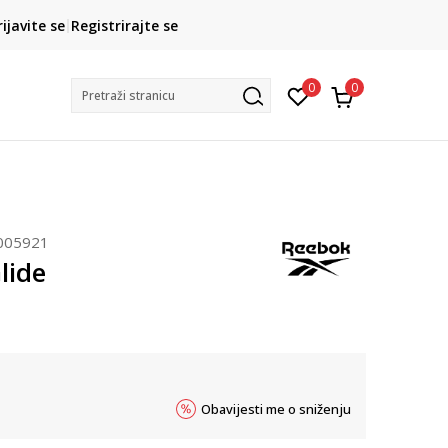
CLICK& COLLECT
rijavite se
Registrirajte se
besplatno preuzimanje u trgovini
0
0
Pretraži stranicu
005921
lide
Obavijesti me o sniženju