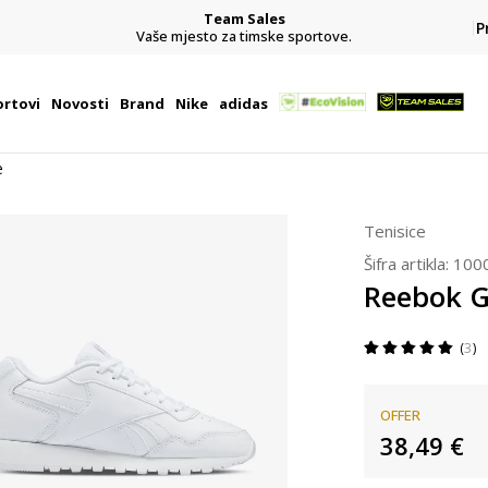
Team Sales
P
j
Vaše mjesto za timske sportove.
rtovi
Novosti
Brand
Nike
adidas
e
Tenisice
Šifra artikla:
100
Reebok G
3
OFFER
38,49
€