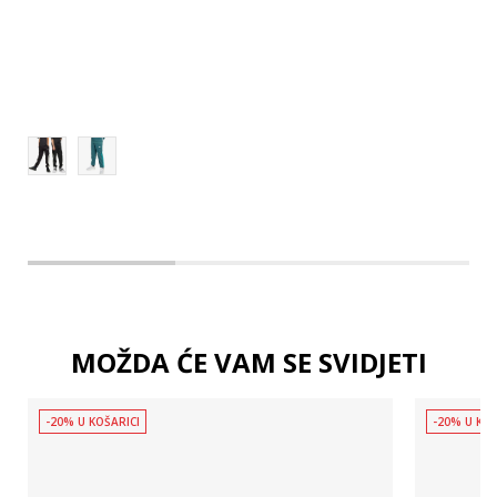
176
140
MOŽDA ĆE VAM SE SVIDJETI
-20% U KOŠARICI
-20% U KOŠ