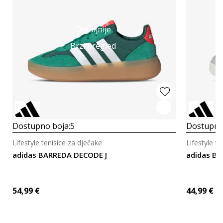
Detaljnije
Brzi pregled
Dostupno boja:
5
Dostupno
Lifestyle tenisice za dječake
Lifestyle t
adidas BARREDA DECODE J
adidas BR
54,99
€
44,99
€