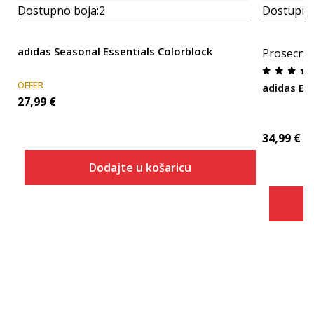
Dostupno boja:
2
Dostupno
adidas Seasonal Essentials Colorblock
Prosecna
OFFER
adidas Bi
27,99
€
34,99
€
Dodajte u košaricu
Veličina
Dodaj u košaricu
128
152
164