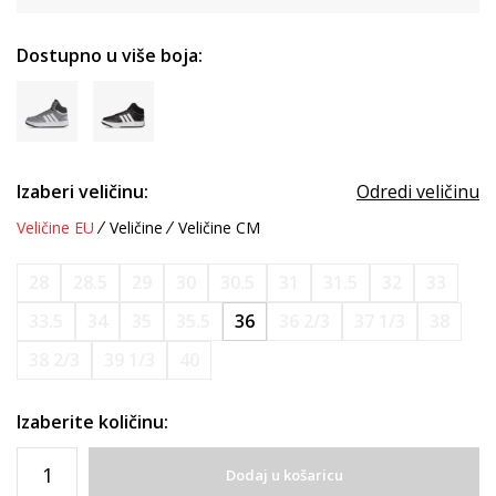
Dostupno u više boja:
Izaberi veličinu:
Odredi veličinu
Veličine EU
Veličine
Veličine CM
28
28.5
29
30
30.5
31
31.5
32
33
33.5
34
35
35.5
36
36 2/3
37 1/3
38
38 2/3
39 1/3
40
Izaberite količinu:
Dodaj u košaricu