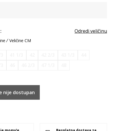
:
Odredi veličinu
ine
Veličine CM
/3
41 1/3
42
42 2/3
43 1/3
44
/3
46
46 2/3
47 1/3
48
e nije dostupan
 je moguće
Besplatna dostava za