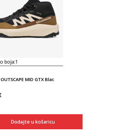
 boja:
1
 OUTSCAPE MID GTX Blac
€
Dodajte u košaricu