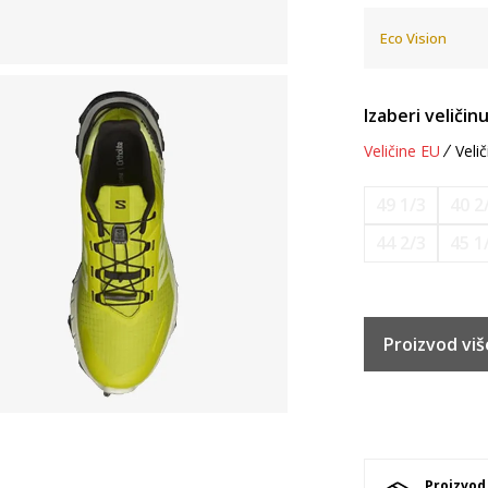
Eco Vision
Izaberi veličinu
Veličine EU
Velič
49 1/3
40 2
44 2/3
45 1
Proizvod viš
Proizvod