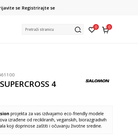
CLICK& COLLECT
rijavite se
Registrirajte se
besplatno preuzimanje u trgovini
0
0
Pretraži stranicu
461100
 SUPERCROSS 4
sion
projekta za vas izdvajamo eco-friendly modele
va izrađene od recikliranih, veganskih, biorazgradivih
jala koji doprinose zaštiti i očuvanju životne sredine.