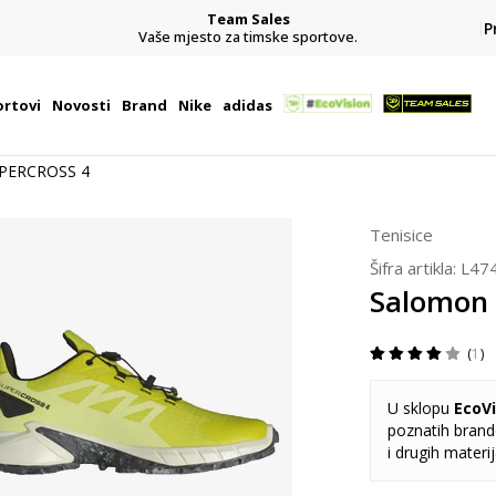
Team Sales
P
j
Vaše mjesto za timske sportove.
rtovi
Novosti
Brand
Nike
adidas
PERCROSS 4
Tenisice
Šifra artikla:
L47
Salomon
1
U sklopu
EcoVi
poznatih brando
i drugih materi