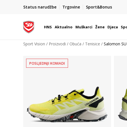
BOX NOW
Status narudžbe
Trgovine
Sport&Bonus
Dostava 1,50 €
| Više od 800 paketomata u Hrvatsko
HNS
Aktualno
Muškarci
Žene
Djeca
Spo
Sport Vision
Proizvodi
Obuća
Tenisice
Salomon SU
POSLJEDNJI KOMADI