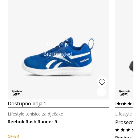
Detaljnije
Brzi pregled
Dostupno boja:
1
Dostupno
Lifestyle tenisice za dječake
Lifestyle t
Reebok Rush Runner 5
Prosecna
OFFER
Reebok R