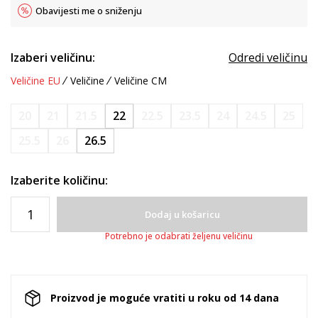
Obavijesti me o sniženju
Izaberi veličinu:
Odredi veličinu
Veličine EU
Veličine
Veličine CM
20
21
21.5
22
22.5
23.5
24
24.5
25
25.5
26
26.5
Izaberite količinu:
Dodaj u košaricu
Potrebno je odabrati željenu veličinu
Proizvod je moguće vratiti u roku od 14 dana