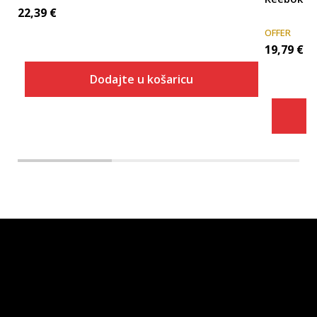
22,39
€
OFFER
19,79
€
Dodajte u košaricu