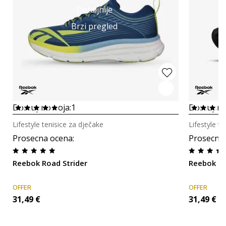
Detaljnije
Brzi pregled
Dostupno boja:
1
Dostupno
Lifestyle tenisice za dječake
Lifestyle t
Prosecna ocena
:
Prosecna
Reebok Road Strider
Reebok R
OFFER
OFFER
31,49
€
31,49
€