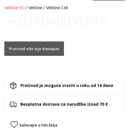
Veličine EU
Veličine
Veličine CM
34.5
35
36
36.5
37
38
38.5
39
Proizvod više nije dostupan
Proizvod je moguće vratiti u roku od 14 dana
Besplatna dostava za narudžbe iznad 70 €
Sačuvajte u listi želja