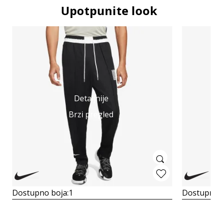
Upotpunite look
Detaljnije
Brzi pregled
Dostupno boja:
1
Dostupno