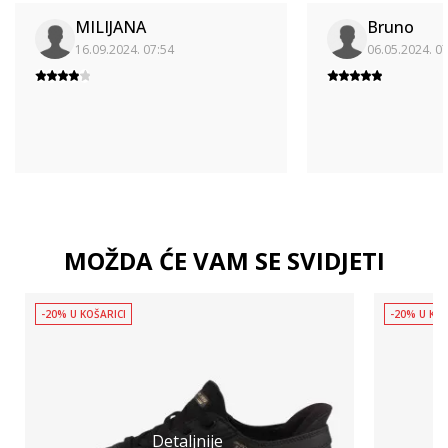
MILIJANA
Bruno
16.09.2024. 07:54
06.05.2024. 0
MOŽDA ĆE VAM SE SVIDJETI
-20% U KOŠARICI
-20% U KOŠ
Detaljnije