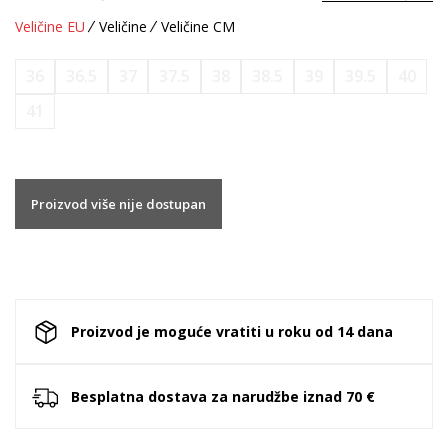
Veličine EU
Veličine
Veličine CM
36
36.5
37
37.5
38
38.5
39
39.5
40
41
Proizvod više nije dostupan
Proizvod je moguće vratiti u roku od 14 dana
Besplatna dostava za narudžbe iznad 70 €