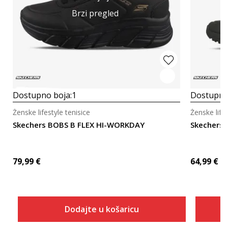
Brzi pregled
Dostupno boja:
1
Dostupno
Ženske lifestyle tenisice
Ženske lifes
Skechers BOBS B FLEX HI-WORKDAY
Skechers 
79,99
€
64,99
€
Dodajte u košaricu