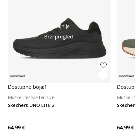
Detaljnije
Brzi pregled
Dostupno boja:
1
Dostupno
Muške lifestyle tenisice
Muške lifes
Skechers UNO LITE 2
Skechers 
64,99
€
64,99
€