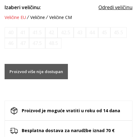
Izaberi veličinu:
Odredi veličinu
Veličine EU
Veličine
Veličine CM
40
41
41.5
42
42.5
43
44
45
45.5
46
47
47.5
48.5
Proizvod više nije dostupan
Proizvod je moguće vratiti u roku od 14 dana
Besplatna dostava za narudžbe iznad 70 €