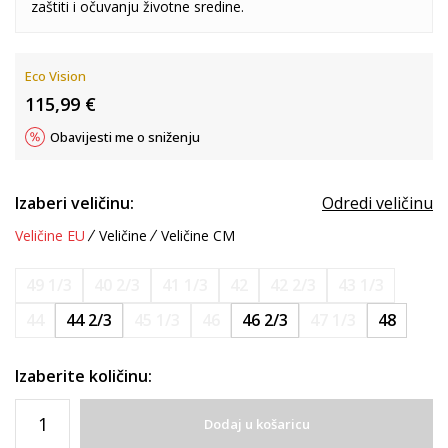
zaštiti i očuvanju životne sredine.
Eco Vision
115,99
€
Obavijesti me o sniženju
Izaberi veličinu:
Odredi veličinu
Veličine EU
Veličine
Veličine CM
49 1/3
40 2/3
41 1/3
42
42 2/3
43 1/3
44
44 2/3
45 1/3
46
46 2/3
47 1/3
48
Izaberite količinu:
Dodaj u košaricu