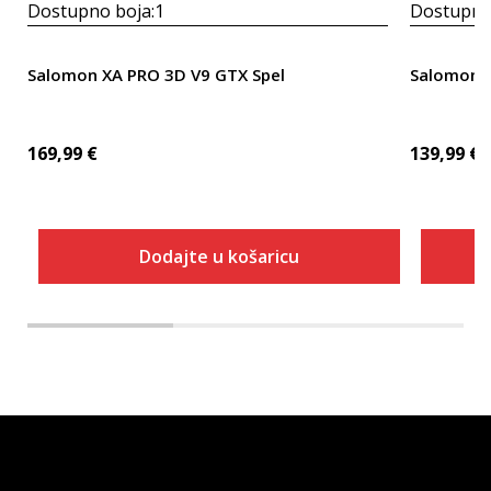
Dostupno boja:
1
Dostupno
Salomon XA PRO 3D V9 GTX Spel
Salomon A
169,99
€
139,99
€
Dodajte u košaricu