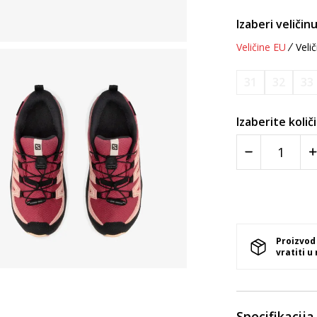
Izaberi veličinu
Veličine EU
Velič
31
32
33
Izaberite količ
Proizvod
vratiti u
Specifikacija