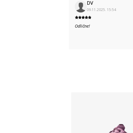
DV
09.11.2025. 15:54
Odlične!