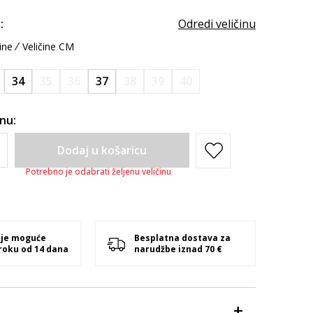
:
Odredi veličinu
ine
Veličine CM
34
35
36
37
38
39
40
inu:
Dodaj u košaricu
Potrebno je odabrati željenu veličinu
 je moguće
Besplatna dostava za
 roku od 14 dana
narudžbe iznad 70 €