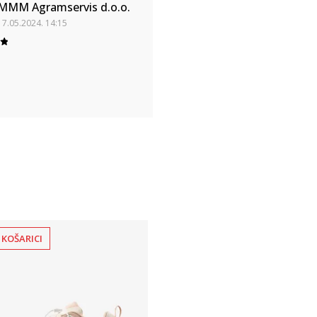
MMM Agramservis d.o.o.
17.05.2024. 14:15
 KOŠARICI