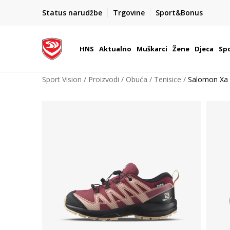
BOX NOW
Status narudžbe
Trgovine
Sport&Bonus
Dostava 1,50 €
| Više od 800 paketomata u Hrvatsko
HNS
Aktualno
Muškarci
Žene
Djeca
Spo
Sport Vision
Proizvodi
Obuća
Tenisice
Salomon Xa 