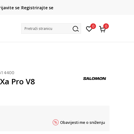
CLICK& COLLECT
rijavite se
Registrirajte se
besplatno preuzimanje u trgovini
0
0
Pretraži stranicu
614400
Xa Pro V8
Obavijesti me o sniženju