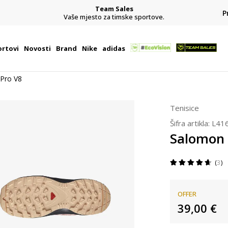
Team Sales
P
j
Vaše mjesto za timske sportove.
rtovi
Novosti
Brand
Nike
adidas
Pro V8
Tenisice
Šifra artikla:
L41
Salomon 
3
OFFER
39,00
€