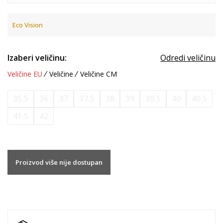
Eco Vision
Izaberi veličinu:
Odredi veličinu
Veličine EU
Veličine
Veličine CM
35.5
36
37
37.5
38
39
39.5
40
40.5
41.5
42
Proizvod više nije dostupan