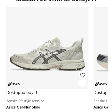
Detaljnije
Brzi pregled
Dostupno boja:
1
Dostupno
Ženske lifestyle tenisice
Ženske lifes
Asics Gel-Nunobiki
Asics Gel