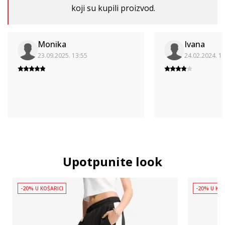
koji su kupili proizvod.
Monika
Ivana
23.09.2025. 13:55
24.02.2024. 1
Upotpunite look
-20% U KOŠARICI
-20% U KOŠ