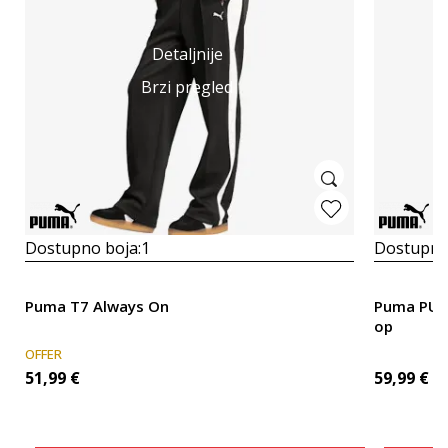
Detaljnije
Brzi pregled
Dostupno boja:
1
Dostupno
Puma T7 Always On
Puma PUM
op
OFFER
51,99
€
59,99
€