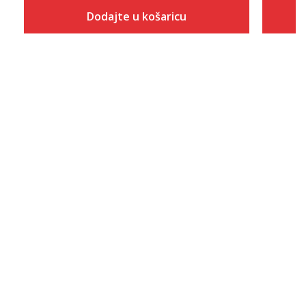
Dodajte u košaricu
Veličina
Dodaj u košaricu
2XS
XS
S
M
L
XL
2XL