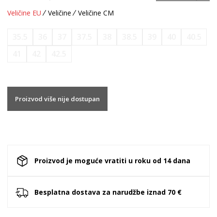
Veličine EU
Veličine
Veličine CM
35.5
36
37
37.5
38
38.5
39
40
40.5
41
42
42.5
Proizvod više nije dostupan
Proizvod je moguće vratiti u roku od 14 dana
Besplatna dostava za narudžbe iznad 70 €