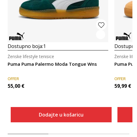
Dostupno boja:
1
Dostupno
Ženske lifestyle tenisice
Ženske lifes
Puma Puma Palermo Moda Tongue Wns
Puma Pum
OFFER
OFFER
55,00
€
59,99
€
Dodajte u košaricu