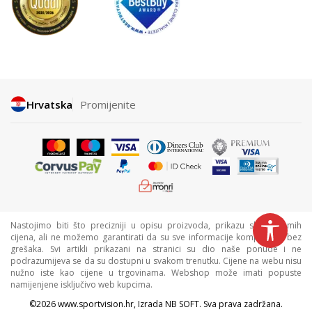
Hrvatska
Promijenite
Nastojimo biti što precizniji u opisu proizvoda, prikazu slika i samih
cijena, ali ne možemo garantirati da su sve informacije kompletne i bez
grešaka. Svi artikli prikazani na stranici su dio naše ponude i ne
podrazumijeva se da su dostupni u svakom trenutku. Cijene na webu nisu
nužno iste kao cijene u trgovinama. Webshop može imati popuste
namijenjene isključivo web kupcima.
©2026
www.sportvision.hr
, Izrada
NB SOFT
. Sva prava zadržana.