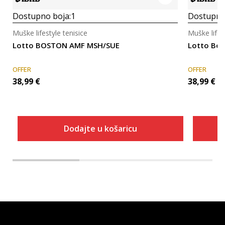
Dostupno boja:
1
Dostupno
Muške lifestyle tenisice
Muške lifes
Lotto BOSTON AMF MSH/SUE
Lotto Bo
OFFER
OFFER
38,99
€
38,99
€
Dodajte u košaricu