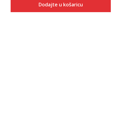
Dodajte u košaricu
Veličina
Dodaj u košaricu
S
M
L
XL
2XL
3XL