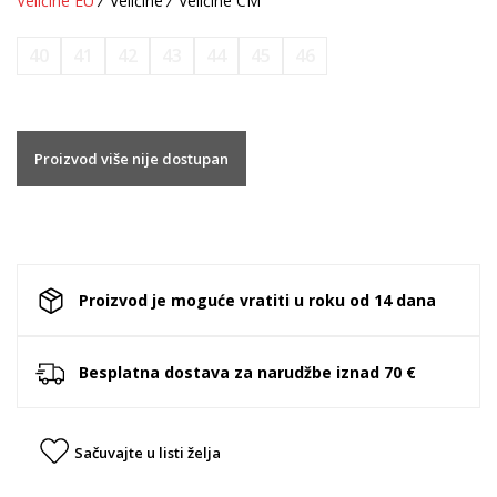
Veličine EU
Veličine
Veličine CM
40
41
42
43
44
45
46
Proizvod više nije dostupan
Proizvod je moguće vratiti u roku od 14 dana
Besplatna dostava za narudžbe iznad 70 €
Sačuvajte u listi želja