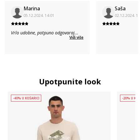
Marina
Saša
05.12.2024. 14:01
02.12.2024. 1
Vrlo udobne, potpuno odgovaraj
...
Vidi više
Upotpunite look
-40% U KOŠARICI
-20% U KOŠ
Detaljnije