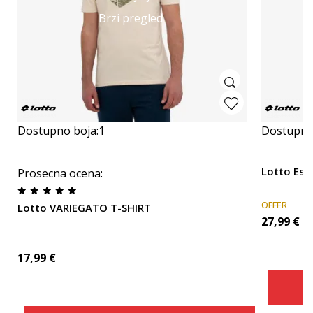
Brzi pregled
Dostupno boja:
1
Dostupno
Lotto Ess
Prosecna ocena
:
OFFER
Lotto VARIEGATO T-SHIRT
27,99
€
17,99
€