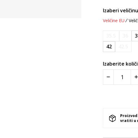
Izaberi veličinu
Veličine EU
Velič
35.5
36
3
42
42.5
Izaberite količ
Proizvod
vratiti u