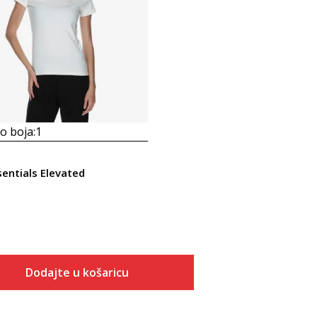
 boja:
1
entials Elevated
Dodajte u košaricu
Veličina
Dodaj u košaricu
2XS