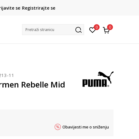
CLICK& COLLECT
rijavite se
Registrirajte se
besplatno preuzimanje u trgovini
0
0
Pretraži stranicu
213-11
men Rebelle Mid
Obavijesti me o sniženju