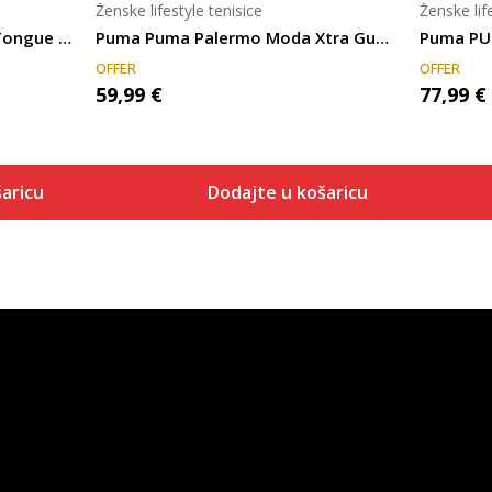
Ženske lifestyle tenisice
Ženske lif
Puma Puma Palermo Moda Tongue Wns
Puma Puma Palermo Moda Xtra Gum Wns
Puma PU
OFFER
OFFER
59,99
€
77,99
€
aricu
Dodajte u košaricu