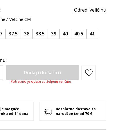
:
Odredi veličinu
ine
Veličine CM
7
37.5
38
38.5
39
40
40.5
41
inu:
Dodaj u košaricu
Potrebno je odabrati željenu veličinu
 je moguće
Besplatna dostava za
 roku od 14 dana
narudžbe iznad 70 €