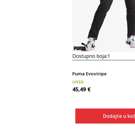
Dostupno boja:
1
Puma Evostripe
OFFER
45,49
€
Dodajte u koš
Veličina
Dodaj u
XS