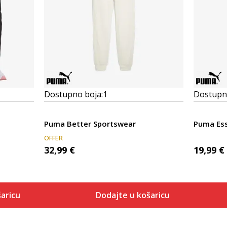
Dostupno boja:
1
Dostupno
Puma Better Sportswear
Puma Ess
OFFER
32,99
€
19,99
€
aricu
Dodajte u košaricu
Veličina
 košaricu
Dodaj u košaricu
2XS