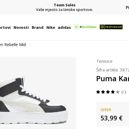
Team Sales
P
j
Vaše mjesto za timske sportove.
rtovi
Novosti
Brand
Nike
adidas
n Rebelle Mid
Tenisice
Šifra artikla:
387
Puma Kar
1
OFFER
53,99
€