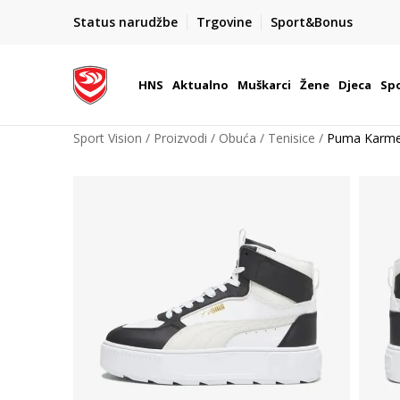
BOX NOW
Status narudžbe
Trgovine
Sport&Bonus
Dostava 1,50 €
| Više od 800 paketomata u Hrvatsko
HNS
Aktualno
Muškarci
Žene
Djeca
Spo
Sport Vision
Proizvodi
Obuća
Tenisice
Puma Karme