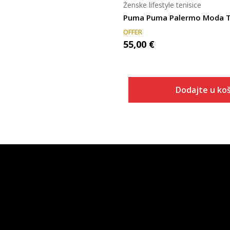
Ženske lifestyle tenisice
OFFER
55,00
€
Dodajte u koš