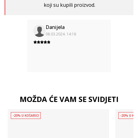
koji su kupili proizvod.
Danijela
08.03.2024. 14:18
MOŽDA ĆE VAM SE SVIDJETI
-20% U KOŠARICI
-20% U KOŠ