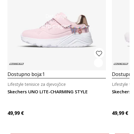
Detaljnije
Brzi pregled
Dostupno boja:
1
Dostupno
Lifestyle tenisice za djevojčice
Lifestyle te
Skechers UNO LITE-CHARMING STYLE
Skechers
49,99
€
49,99
€