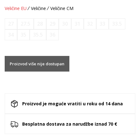
Veličine EU
Veličine
Veličine CM
27
27.5
28
29
30
31
32
33
33.5
34
35
35.5
36
Proizvod više nije dostupan
Proizvod je moguće vratiti u roku od 14 dana
Besplatna dostava za narudžbe iznad 70 €