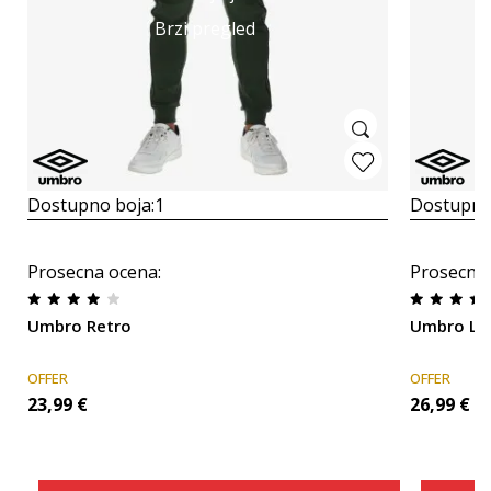
Brzi pregled
Dostupno boja:
1
Dostupno
Prosecna ocena
:
Prosecna
Umbro Retro
Umbro Lo
OFFER
OFFER
23,99
€
26,99
€