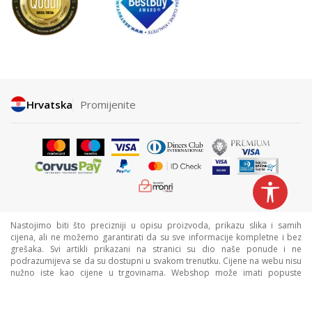
Hrvatska
Promijenite
Nastojimo biti što precizniji u opisu proizvoda, prikazu slika i samih
cijena, ali ne možemo garantirati da su sve informacije kompletne i bez
grešaka. Svi artikli prikazani na stranici su dio naše ponude i ne
podrazumijeva se da su dostupni u svakom trenutku. Cijene na webu nisu
nužno iste kao cijene u trgovinama. Webshop može imati popuste
namijenjene isključivo web kupcima.
©2026
www.sportvision.hr
, Izrada
NB SOFT
. Sva prava zadržana.