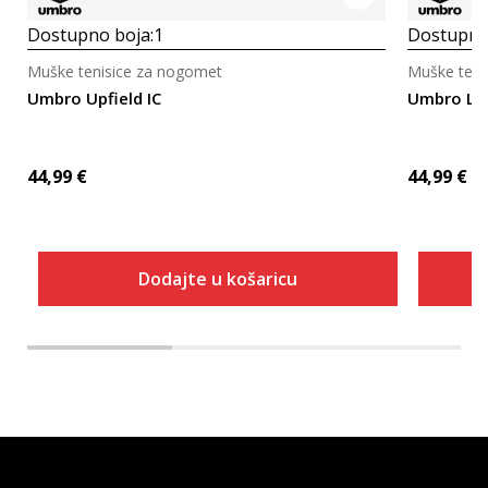
Dostupno boja:
1
Dostupno
Muške tenisice za nogomet
Muške teni
Umbro Upfield IC
Umbro Lof
44,99
€
44,99
€
Dodajte u košaricu