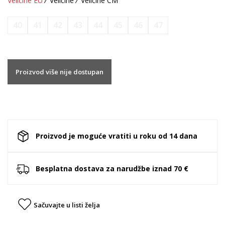
Veličine EU
Veličine
Veličine CM
40
41
42
43
44
45
46
47
Proizvod više nije dostupan
Proizvod je moguće vratiti u roku od 14 dana
Besplatna dostava za narudžbe iznad 70 €
Sačuvajte u listi želja