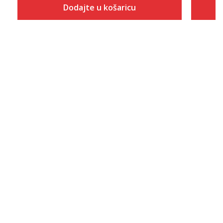
Dodajte u košaricu
Veličina
Dodaj u košaricu
S
M
L
XL
2XL
3XL