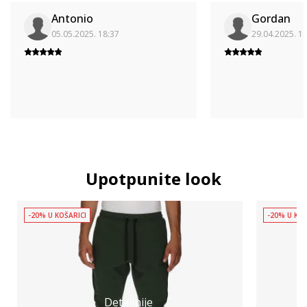
Antonio
Gordan
05.05.2025. 18:37
29.04.2025. 1
Upotpunite look
-20% U KOŠARICI
-20% U KOŠ
Detaljnije