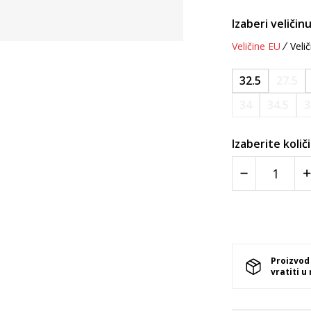
Izaberi veličinu
Veličine EU
Velič
32.5
27.5
34
34.5
3
Izaberite količ
Proizvod
vratiti u