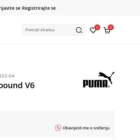
CLICK& COLLECT
rijavite se
Registrirajte se
besplatno preuzimanje u trgovini
0
0
Pretraži stranicu
832-04
bound V6
Obavijesti me o sniženju