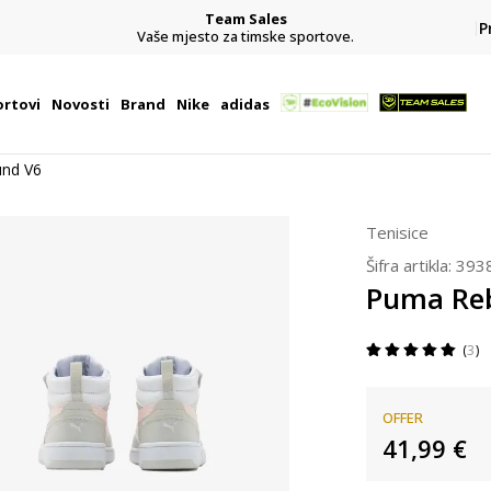
Team Sales
P
j
Vaše mjesto za timske sportove.
rtovi
Novosti
Brand
Nike
adidas
nd V6
Tenisice
Šifra artikla:
393
Puma Re
3
OFFER
41,99
€