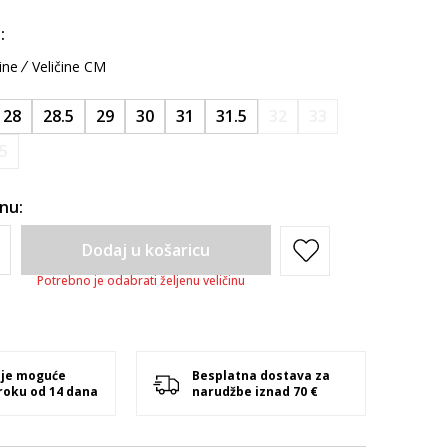
:
ine
Veličine CM
28
28.5
29
30
31
31.5
32
33
5
inu:
Dodaj u košaricu
Potrebno je odabrati željenu veličinu
 je moguće
Besplatna dostava za
 roku od 14 dana
narudžbe iznad 70 €