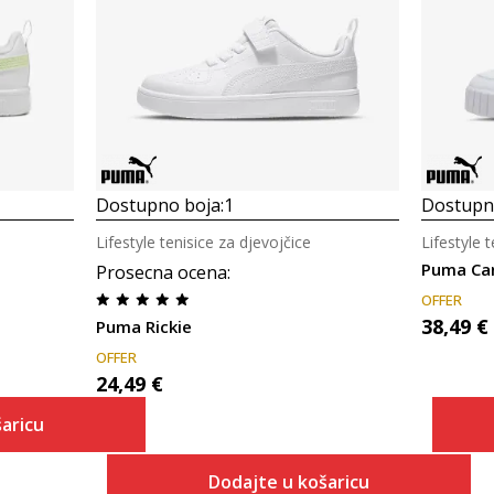
Dostupno boja:
1
Dostupno
Lifestyle tenisice za djevojčice
Lifestyle 
Puma Car
Prosecna ocena
:
OFFER
38,49
€
Puma Rickie
OFFER
24,49
€
aricu
Dodajte u košaricu