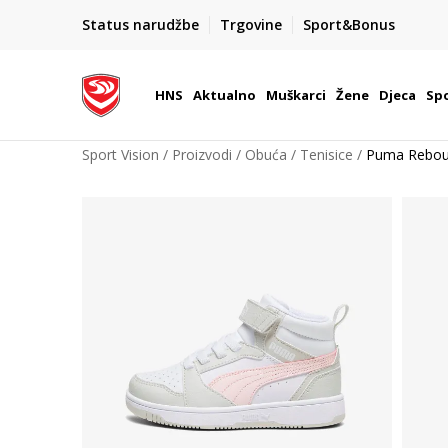
BOX NOW
Status narudžbe
Trgovine
Sport&Bonus
Dostava 1,50 €
| Više od 800 paketomata u Hrvatsko
HNS
Aktualno
Muškarci
Žene
Djeca
Spo
Sport Vision
Proizvodi
Obuća
Tenisice
Puma Rebou