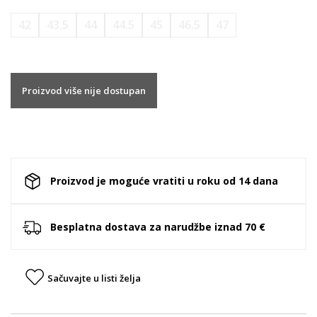
42
43.5
44
44.5
45
46.5
47
Proizvod više nije dostupan
Proizvod je moguće vratiti u roku od 14 dana
Besplatna dostava za narudžbe iznad 70 €
Sačuvajte u listi želja