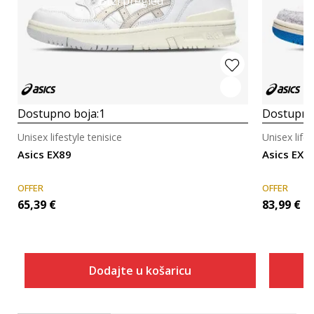
Brzi pregled
Dostupno boja:
1
Dostupno
Unisex lifestyle tenisice
Unisex lifes
Asics EX89
Asics EX8
OFFER
OFFER
65,39
€
83,99
€
Dodajte u košaricu