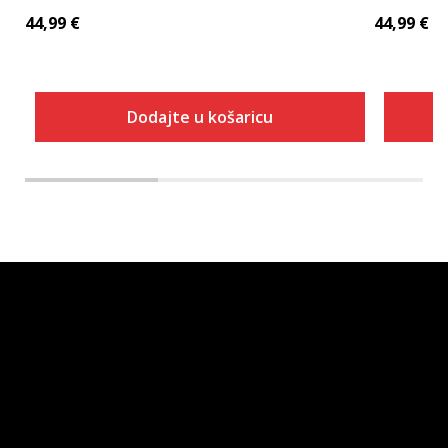
44,99
€
44,99
€
Dodajte u košaricu