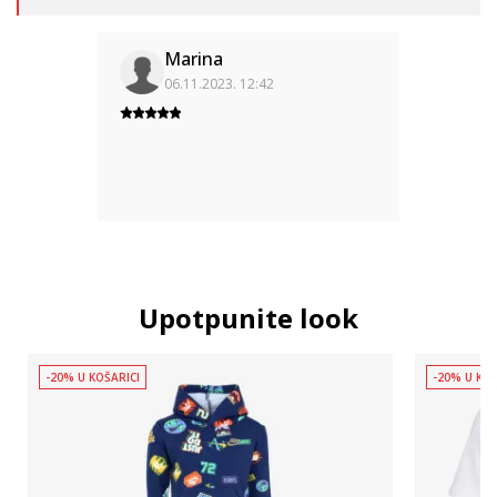
Marina
06.11.2023. 12:42
Upotpunite look
-20% U KOŠARICI
-20% U KOŠ