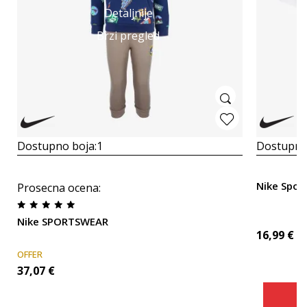
Detaljnije
Brzi pregled
Dostupno boja:
1
Dostupno
Nike Sport
Prosecna ocena
:
Nike SPORTSWEAR
16,99
€
OFFER
37,07
€