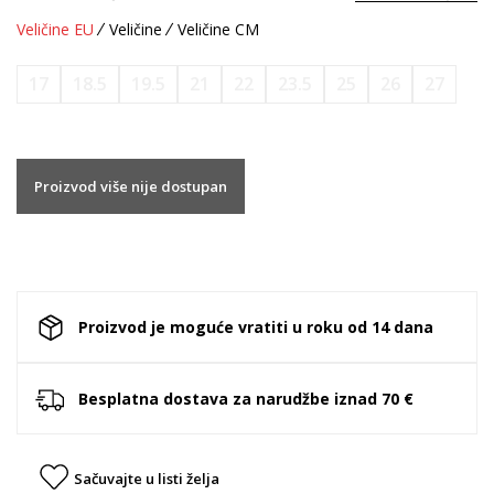
Veličine EU
Veličine
Veličine CM
17
18.5
19.5
21
22
23.5
25
26
27
Proizvod više nije dostupan
Proizvod je moguće vratiti u roku od 14 dana
Besplatna dostava za narudžbe iznad 70 €
Sačuvajte u listi želja