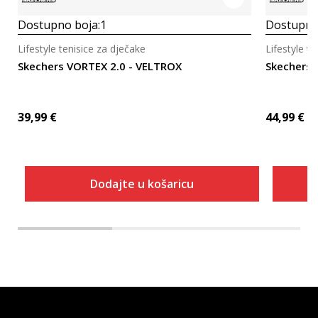
Dostupno boja:
1
Dostupno
Lifestyle tenisice za dječake
Lifestyle t
Skechers VORTEX 2.0 - VELTROX
Skechers
39,99
€
44,99
€
Dodajte u košaricu