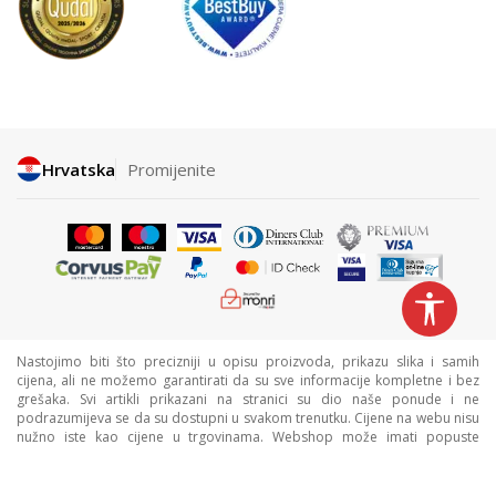
Hrvatska
Promijenite
Nastojimo biti što precizniji u opisu proizvoda, prikazu slika i samih
cijena, ali ne možemo garantirati da su sve informacije kompletne i bez
grešaka. Svi artikli prikazani na stranici su dio naše ponude i ne
podrazumijeva se da su dostupni u svakom trenutku. Cijene na webu nisu
nužno iste kao cijene u trgovinama. Webshop može imati popuste
namijenjene isključivo web kupcima.
©2026
www.sportvision.hr
, Izrada
NB SOFT
. Sva prava zadržana.