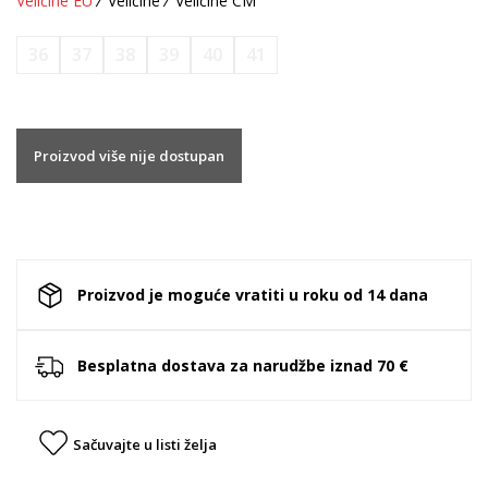
Veličine EU
Veličine
Veličine CM
36
37
38
39
40
41
Proizvod više nije dostupan
Proizvod je moguće vratiti u roku od 14 dana
Besplatna dostava za narudžbe iznad 70 €
Sačuvajte u listi želja