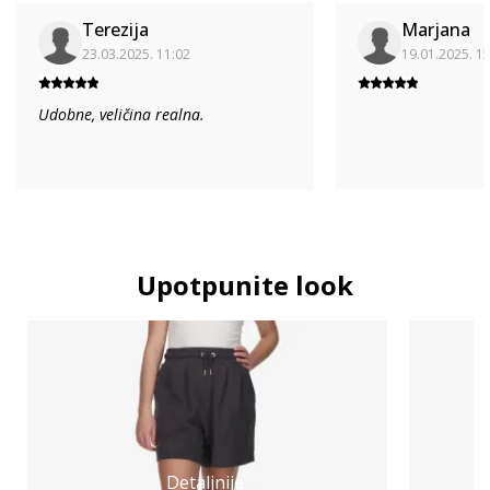
Terezija
Marjana
23.03.2025. 11:02
19.01.2025. 1
Udobne, veličina realna.
Upotpunite look
Detaljnije