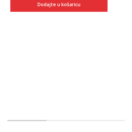
Dodajte u košaricu
Veličina
Dodaj u košaricu
XS
S
M
L
XL