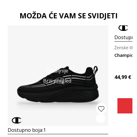
MOŽDA ĆE VAM SE SVIDJETI
Dostupno
Ženske lifes
Champion
Detaljnije
44,99
€
Brzi pregled
Dostupno boja:
1