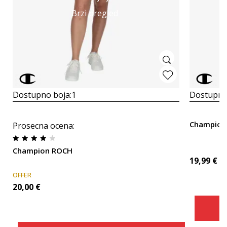
Brzi pregled
Dostupno boja:
1
Dostupno
Champion
Prosecna ocena
:
Champion ROCH
19,99
€
OFFER
20,00
€