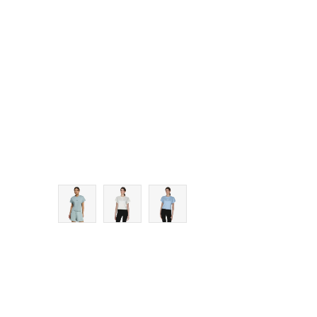
S
M
L
XL
2XL