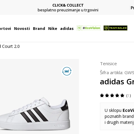
CLICK& COLLECT
P
besplatno preuzimanje u trgovini
rtovi
Novosti
Brand
Nike
adidas
 Court 2.0
Tenisice
Šifra artikla:
GW9
adidas G
1
U sklopu
EcoVi
poznatih brando
i drugih materi