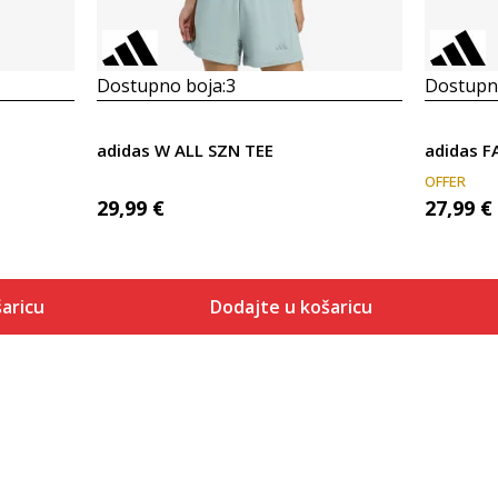
Dostupno boja:
3
Dostupno
adidas W ALL SZN TEE
adidas F
OFFER
29,99
€
27,99
€
aricu
Dodajte u košaricu
Veličina
 košaricu
Dodaj u košaricu
2XS
XS