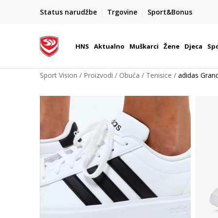
Team Sales
Status narudžbe
Trgovine
Sport&Bonus
 u Hrvatskoj
Vaše mjesto za timske sportove.
HNS
Aktualno
Muškarci
Žene
Djeca
Spo
Sport Vision
Proizvodi
Obuća
Tenisice
adidas Grand