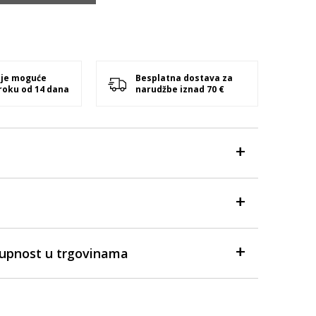
 je moguće
Besplatna dostava za
 roku od 14 dana
narudžbe iznad 70 €
tupnost u trgovinama