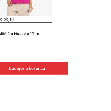
 boja:
1
ARM Rio House of Tiro
Dodajte u košaricu
Veličina
Dodaj u košaricu
XS
S