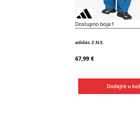
Dostupno boja:
1
adidas Z.N.E.
67,99
€
Dodajte u koš
Veličina
Dodaj u
2XSS
L/S