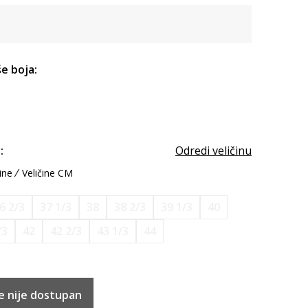
e boja:
:
Odredi veličinu
ine
Veličine CM
6 2/3
37 1/3
38
38 2/3
39 1/3
40
/3
42
42 2/3
43 1/3
44
e nije dostupan