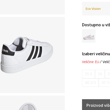
Eco Vision
Dostupno u viš
Izaberi veličinu
Veličine EU
Velič
35.5
36
3
40 2/3
41 1
Proizvod viš