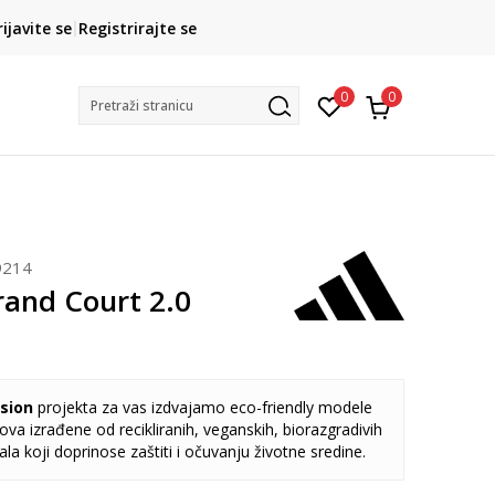
ROK ISPORUKE
rijavite se
Registrirajte se
3 do 5 radnih dana
0
0
Pretraži stranicu
214
rand Court 2.0
sion
projekta za vas izdvajamo eco-friendly modele
va izrađene od recikliranih, veganskih, biorazgradivih
jala koji doprinose zaštiti i očuvanju životne sredine.