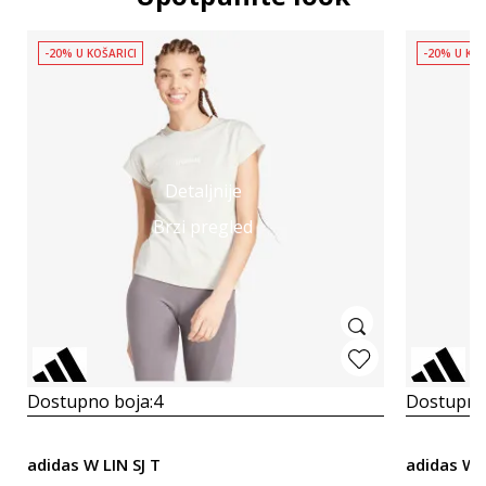
-20% U KOŠARICI
-20% U KOŠ
Detaljnije
Brzi pregled
Dostupno boja:
4
Dostupno
adidas W LIN SJ T
adidas W 