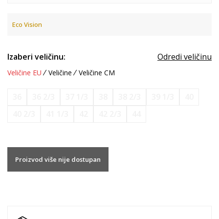
Eco Vision
Izaberi veličinu:
Odredi veličinu
Veličine EU
Veličine
Veličine CM
36
36 2/3
37 1/3
38
38 2/3
39 1/3
40
40 2/3
41 1/3
42
42 2/3
44
Proizvod više nije dostupan