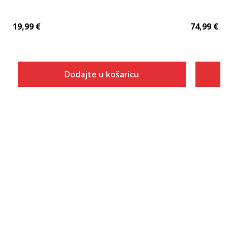
19,99
€
74,99
€
Dodajte u košaricu
Veličina
Dodaj u košaricu
2XS
XS
S
M
L