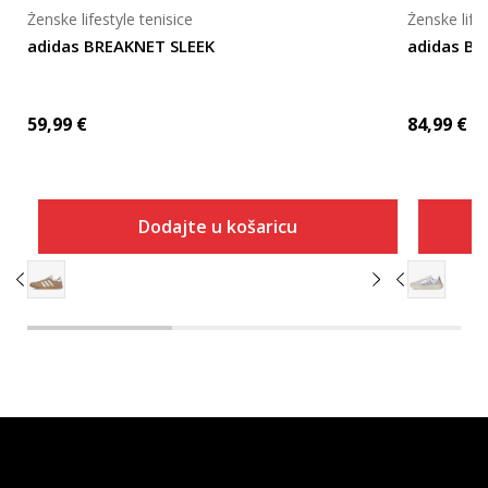
Ženske lifestyle tenisice
Ženske lifes
adidas BREAKNET SLEEK
adidas B
59,99
€
84,99
€
Dodajte u košaricu