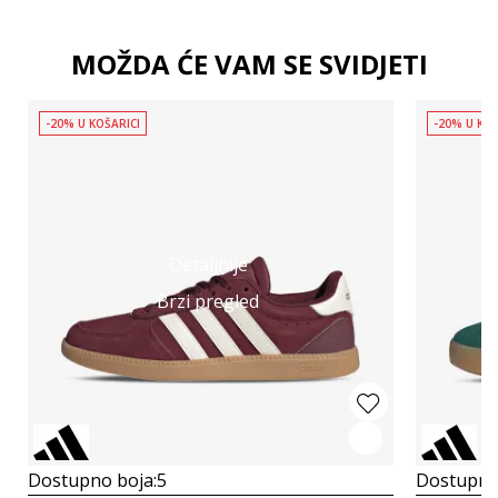
MOŽDA ĆE VAM SE SVIDJETI
-20% U KOŠARICI
-20% U KOŠ
Detaljnije
Brzi pregled
Dostupno boja:
5
Dostupno