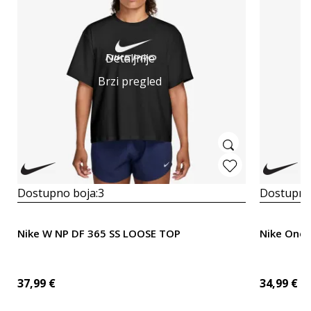
Detaljnije
Brzi pregled
Dostupno boja:
3
Dostupno
Nike W NP DF 365 SS LOOSE TOP
Nike One
37,99
€
34,99
€