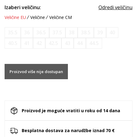
Izaberi veličinu:
Odredi veličinu
Veličine EU
Veličine
Veličine CM
35.5
36
36.5
37.5
38
38.5
39
40
40.5
41
42
42.5
43
44
44.5
Proizvod više nije dostupan
Proizvod je moguće vratiti u roku od 14 dana
Besplatna dostava za narudžbe iznad 70 €