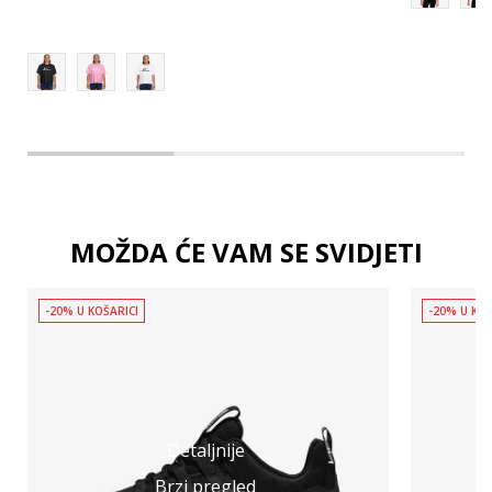
MOŽDA ĆE VAM SE SVIDJETI
-20% U KOŠARICI
-20% U KOŠ
Detaljnije
Brzi pregled