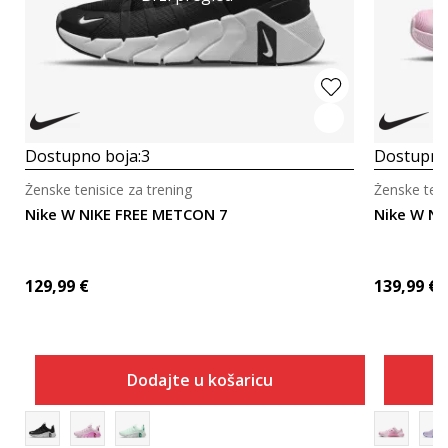
Dostupno boja:
3
Dostupno
Ženske tenisice za trening
Ženske teni
Nike W NIKE FREE METCON 7
Nike W N
129,99
€
139,99
€
Dodajte u košaricu