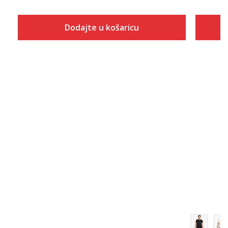
Dodajte u košaricu
Veličina
Dodaj u košaricu
2XS
XS
S
M
L
XL
2XL