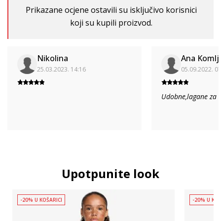
Prikazane ocjene ostavili su isključivo korisnici
koji su kupili proizvod.
Nikolina
Ana Komlj
25.03.2023. 14:16
05.09.2022. 0
Udobne,lagane za n
Upotpunite look
-20% U KOŠARICI
-20% U KOŠ