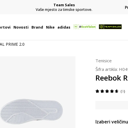
Team Sales
P
j
Vaše mjesto za timske sportove.
rtovi
Novosti
Brand
Nike
adidas
AL PRIME 2.0
Tenisice
Šifra artikla:
H04
Reebok R
9
Izaberi veličinu