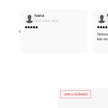
Ivana
28.07.2023. 14:20
2
Tenisic
kao na
-20% U KOŠARICI