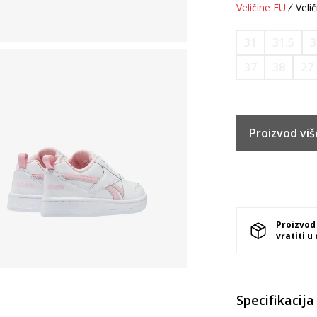
Veličine EU
Velič
31
31.5
3
37
38
27
Proizvod viš
Proizvod
vratiti u
Specifikacija