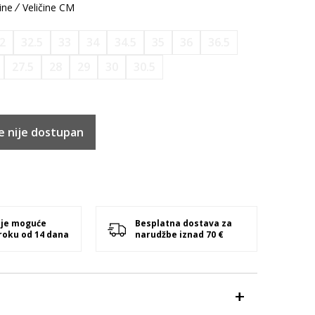
ine
Veličine CM
2
32.5
33
34
34.5
35
36
36.5
27.5
28
29
30
30.5
e nije dostupan
 je moguće
Besplatna dostava za
 roku od 14 dana
narudžbe iznad 70 €