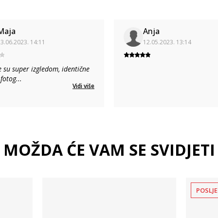
Maja
Anja
3.06.2023. 14:11
12.05.2023. 13:14
e su super izgledom, identične
 fotog
...
Vidi više
MOŽDA ĆE VAM SE SVIDJETI
POSLJE