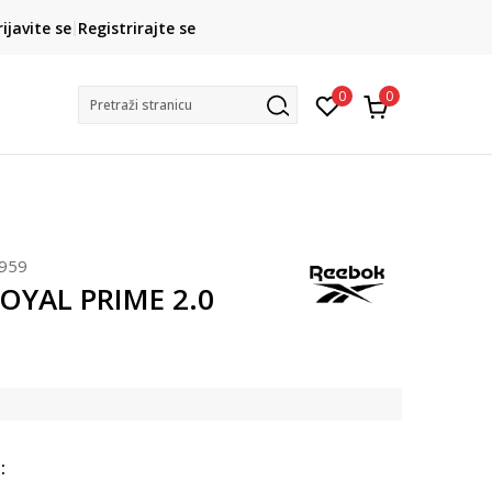
CLICK& COLLECT
rijavite se
Registrirajte se
besplatno preuzimanje u trgovini
0
0
Pretraži stranicu
959
OYAL PRIME 2.0
: