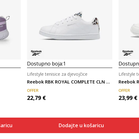
Dostupno boja:
1
Dostupno
Lifestyle tenisice za djevojčice
Lifestyle 
Reebok RBK ROYAL COMPLETE CLN 2.0
Reebok R
OFFER
OFFER
22,79
€
23,99
€
aricu
Dodajte u košaricu