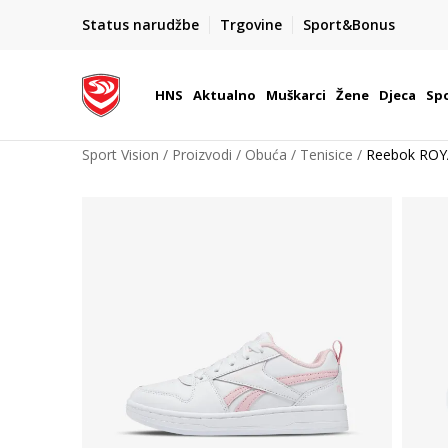
BOX NOW
Status narudžbe
Trgovine
Sport&Bonus
Dostava 1,50 €
| Više od 800 paketomata u Hrvatsko
HNS
Aktualno
Muškarci
Žene
Djeca
Spo
Sport Vision
Proizvodi
Obuća
Tenisice
Reebok ROY