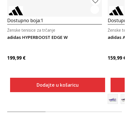
Dostupno boja:
1
Dostupno
Ženske tenisice za trčanje
Ženske teni
adidas HYPERBOOST EDGE W
adidas A
199,99
€
159,99
€
Dodajte u košaricu