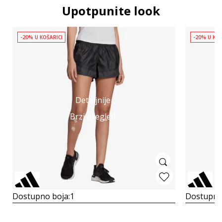
Upotpunite look
-20% U KOŠARICI
-20% U KOŠ
Detaljnije
Brzi pregled
Dostupno boja:
1
Dostupno