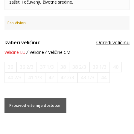
zaštiti i očuvanju životne sredine.
Eco Vision
Izaberi veličinu:
Odredi veličinu
Veličine EU
Veličine
Veličine CM
36
36 2/3
37 1/3
38
38 2/3
39 1/3
40
40 2/3
41 1/3
42
42 2/3
43 1/3
44
Proizvod više nije dostupan