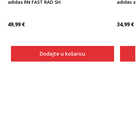
adidas RN FAST RAD SH
adidas ad
49,99
€
34,99
€
Dodajte u košaricu
Veličina
Dodaj u košaricu
2XS3
2XS4
L 3"
L 4"