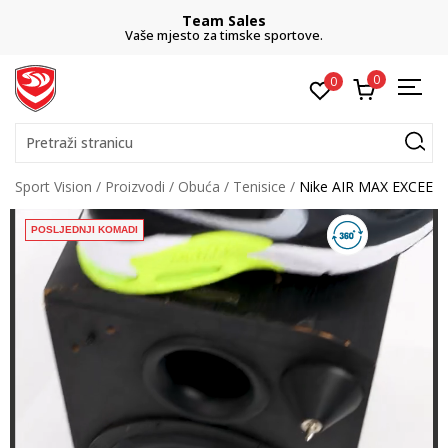
ales
CLICK& COLLE
ske sportove.
besplatno preuzimanje u
0
0
Pretraži stranicu
Sport Vision
Proizvodi
Obuća
Tenisice
Nike AIR MAX EXCEE
POSLJEDNJI KOMADI