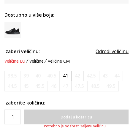
Dostupno u više boja:
Izaberi veličinu:
Odredi veličinu
Veličine EU
Veličine
Veličine CM
38.5
39
40
40.5
41
42
42.5
43
44
44.5
45
45.5
46
47
47.5
48.5
49.5
Izaberite količinu:
Dodaj u košaricu
Potrebno je odabrati željenu veličinu