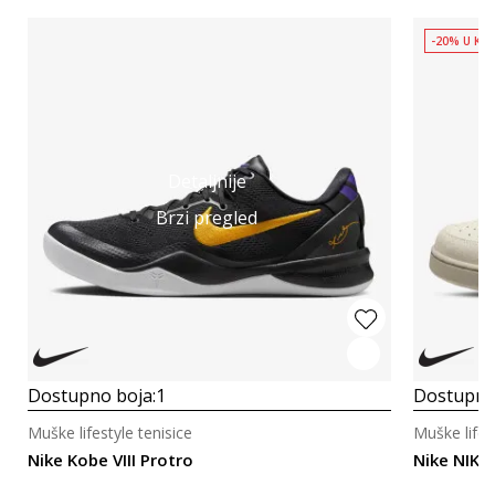
-20% U KOŠ
Detaljnije
Brzi pregled
Dostupno boja:
1
Dostupno
Muške lifestyle tenisice
Muške lifes
Nike Kobe VIII Protro
Nike NIKE