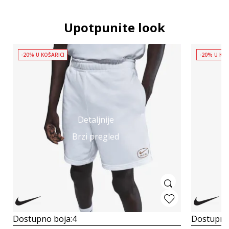
Upotpunite look
-20% U KOŠARICI
-20% U KOŠ
Detaljnije
Brzi pregled
Dostupno boja:
4
Dostupno