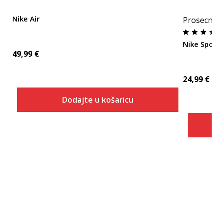
Nike Air
Prosecna
Nike Spor
49,99
€
24,99
€
Dodajte u košaricu
Veličina
Dodaj u košaricu
XS
S
M
L