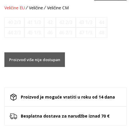
Veličine EU
Veličine
Veličine CM
40 2/3
41 1/3
42
42 2/3
43 1/3
44
44 2/3
45 1/3
46
46 2/3
47 1/3
48
Proizvod više nije dostupan
Proizvod je moguće vratiti u roku od 14 dana
Besplatna dostava za narudžbe iznad 70 €