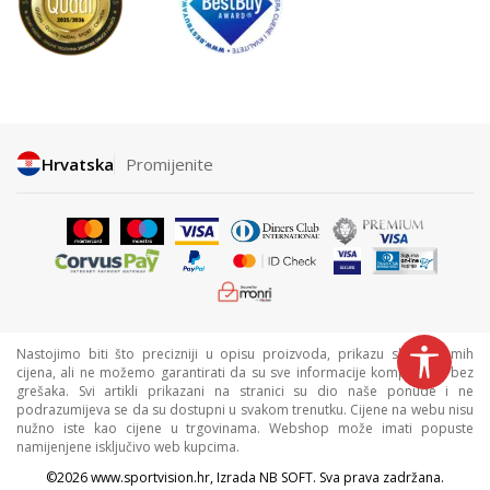
Hrvatska
Promijenite
Nastojimo biti što precizniji u opisu proizvoda, prikazu slika i samih
cijena, ali ne možemo garantirati da su sve informacije kompletne i bez
grešaka. Svi artikli prikazani na stranici su dio naše ponude i ne
podrazumijeva se da su dostupni u svakom trenutku. Cijene na webu nisu
nužno iste kao cijene u trgovinama. Webshop može imati popuste
namijenjene isključivo web kupcima.
©2026
www.sportvision.hr
, Izrada
NB SOFT
. Sva prava zadržana.