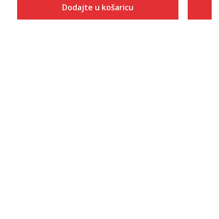
Dodajte u košaricu
Veličina
Dodaj u košaricu
XS
S
M
L
XL