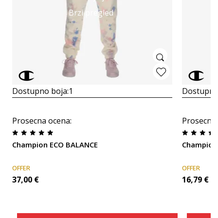
Brzi pregled
Dostupno boja:
1
Dostupno
Prosecna ocena
:
Prosecna
Champion ECO BALANCE
Champion
OFFER
OFFER
37,00
€
16,79
€