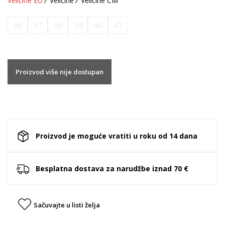
Veličine EU
Veličine
Veličine CM
36
37
38
39
40
41
Proizvod više nije dostupan
Proizvod je moguće vratiti u roku od 14 dana
Besplatna dostava za narudžbe iznad 70 €
Sačuvajte u listi želja