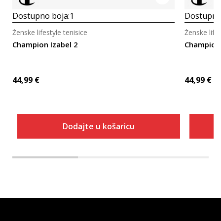
Dostupno boja:
1
Dostupno
Ženske lifestyle tenisice
Ženske lifes
Champion Izabel 2
Champion 
44,99
€
44,99
€
Dodajte u košaricu