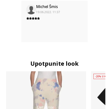
Michel Šmis
19.06.2022. 11:37
Upotpunite look
-20% U KOŠ
Detaljnije