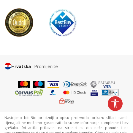
Hrvatska
Promijenite
Nastojimo biti što precizniji u opisu proizvoda, prikazu slika i samih
cijena, ali ne možemo garantirati da su sve informacije kompletne i bez
grešaka. Svi artikli prikazani na stranici su dio naše ponude i ne
podrazumijeva se da su dostupni u svakom trenutku. Cijene na webu nisu