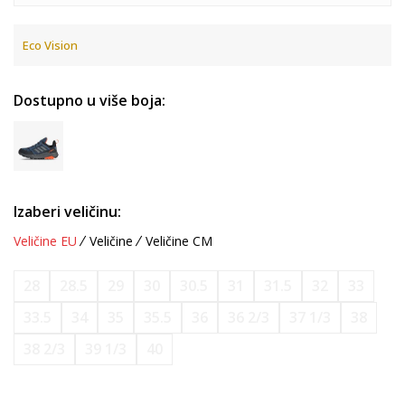
Eco Vision
Dostupno u više boja:
Izaberi veličinu:
Veličine EU
Veličine
Veličine CM
28
28.5
29
30
30.5
31
31.5
32
33
33.5
34
35
35.5
36
36 2/3
37 1/3
38
38 2/3
39 1/3
40