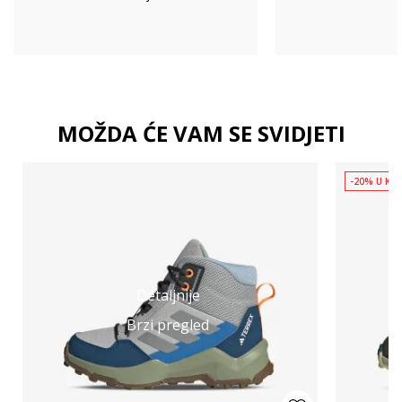
MOŽDA ĆE VAM SE SVIDJETI
-20% U KOŠ
Detaljnije
Brzi pregled