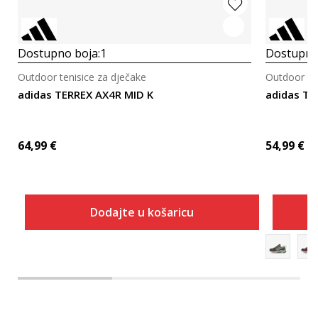
Dostupno boja:
1
Dostupno
Outdoor tenisice za dječake
Outdoor ten
adidas TERREX AX4R MID K
adidas TE
64,99
€
54,99
€
Dodajte u košaricu