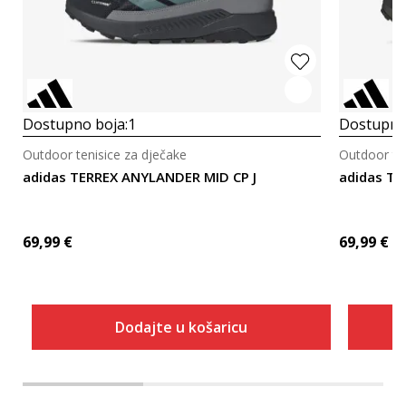
Dostupno boja:
1
Dostupno
Outdoor tenisice za dječake
Outdoor ten
adidas TERREX ANYLANDER MID CP J
adidas TE
69,99
€
69,99
€
Dodajte u košaricu