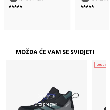
MOŽDA ĆE VAM SE SVIDJETI
-20% U KOŠ
Detaljnije
Brzi pregled