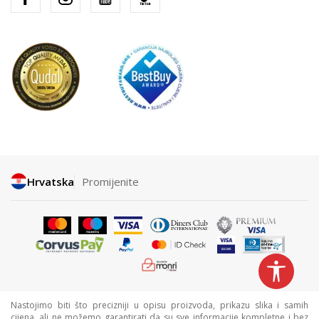
Hrvatska
Promijenite
Nastojimo biti što precizniji u opisu proizvoda, prikazu slika i samih
cijena, ali ne možemo garantirati da su sve informacije kompletne i bez