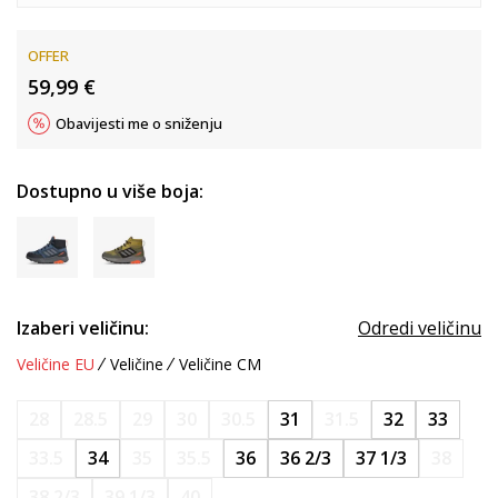
OFFER
59,99
€
Obavijesti me o sniženju
Dostupno u više boja:
Izaberi veličinu:
Odredi veličinu
Veličine EU
Veličine
Veličine CM
28
28.5
29
30
30.5
31
31.5
32
33
33.5
34
35
35.5
36
36 2/3
37 1/3
38
38 2/3
39 1/3
40