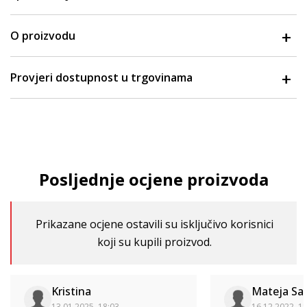
O proizvodu
Provjeri dostupnost u trgovinama
Posljednje ocjene proizvoda
Prikazane ocjene ostavili su isključivo korisnici
koji su kupili proizvod.
Kristina
Mateja Sab
13.01.2025. 18:03
16.12.2022. 1