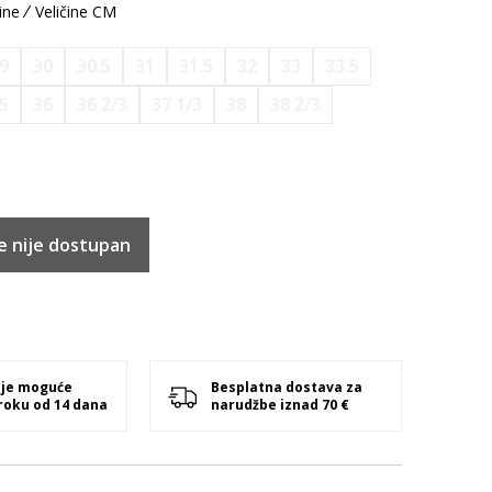
ine
Veličine CM
9
30
30.5
31
31.5
32
33
33.5
.5
36
36 2/3
37 1/3
38
38 2/3
e nije dostupan
 je moguće
Besplatna dostava za
 roku od 14 dana
narudžbe iznad 70 €