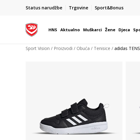
BOX NOW
Status narudžbe
Trgovine
Sport&Bonus
Dostava 1,50 €
| Više od 800 paketomata u Hrvatsko
HNS
Aktualno
Muškarci
Žene
Djeca
Spo
Sport Vision
Proizvodi
Obuća
Tenisice
adidas TEN