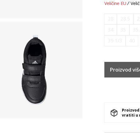
Veličine EU
Velič
28
28.5
2
34
35
35
39 1/3
40
Proizvod viš
Proizvod
vratiti u