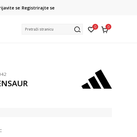
CLICK& COLLECT
rijavite se
Registrirajte se
besplatno preuzimanje u trgovini
0
0
Pretraži stranicu
042
TENSAUR
: