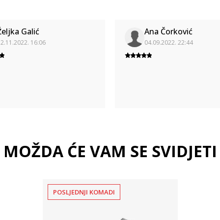
Željka Galić
Ana Čorković
2.11.2022. 16:06
04.09.2022. 22:44
MOŽDA ĆE VAM SE SVIDJETI
POSLJEDNJI KOMADI