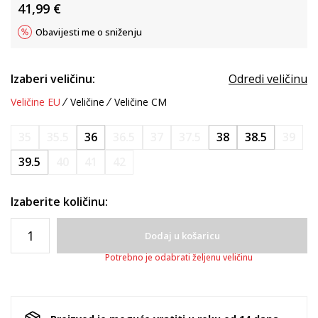
41,99
€
Obavijesti me o sniženju
Izaberi veličinu:
Odredi veličinu
Veličine EU
Veličine
Veličine CM
35
35.5
36
36.5
37
37.5
38
38.5
39
39.5
40
41
42
Izaberite količinu:
Dodaj u košaricu
Potrebno je odabrati željenu veličinu