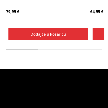
79,99
€
64,99
€
Dodajte u košaricu