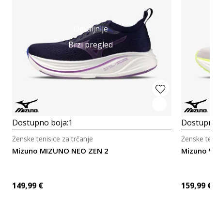
Detaljnije
Brzi pregled
Dostupno boja:
1
Dostupno
Ženske tenisice za trčanje
Ženske teni
Mizuno MIZUNO NEO ZEN 2
Mizuno WA
149,99
€
159,99
€