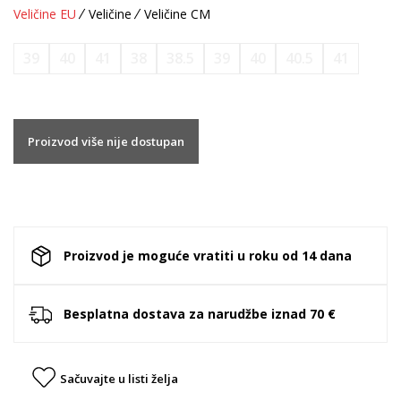
Veličine EU
Veličine
Veličine CM
39
40
41
38
38.5
39
40
40.5
41
Proizvod više nije dostupan
Proizvod je moguće vratiti u roku od 14 dana
Besplatna dostava za narudžbe iznad 70 €
Sačuvajte u listi želja