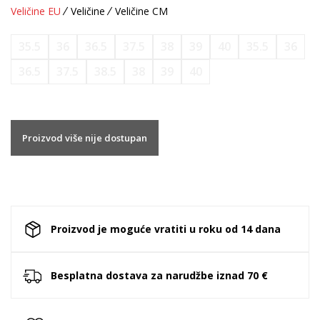
Veličine EU
Veličine
Veličine CM
35.5
36
36.5
37.5
38
39
40
35.5
36
36.5
37.5
38.5
38
39
40
Proizvod više nije dostupan
Proizvod je moguće vratiti u roku od 14 dana
Besplatna dostava za narudžbe iznad 70 €