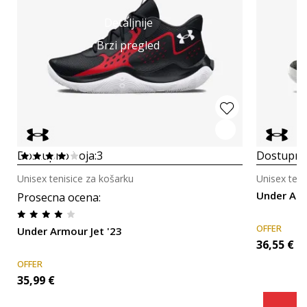
Detaljnije
Brzi pregled
Dostupno boja:
3
Dostupno
Unisex tenisice za košarku
Unisex teni
Under Arm
Prosecna ocena
:
OFFER
Under Armour Jet '23
36,55
€
OFFER
35,99
€