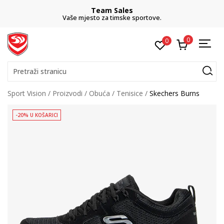
Team Sales
Vaše mjesto za timske sportove.
0
0
Pretraži stranicu
Sport Vision
Proizvodi
Obuća
Tenisice
Skechers Burns
-20% U KOŠARICI