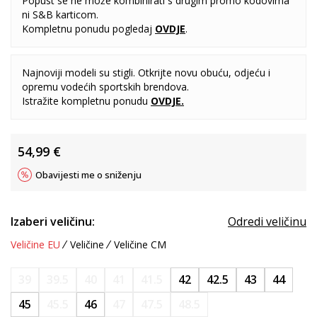
Popust se ne može kombinirati s drugim promo kodovima
ni S&B karticom.
Kompletnu ponudu pogledaj
OVDJE
.
Najnoviji modeli su stigli. Otkrijte novu obuću, odjeću i
opremu vodećih sportskih brendova.
Istražite kompletnu ponudu
OVDJE
.
54,99
€
Obavijesti me o sniženju
Izaberi veličinu:
Odredi veličinu
Veličine EU
Veličine
Veličine CM
39
39.5
40
41
41.5
42
42.5
43
44
45
45.5
46
47
47.5
48.5