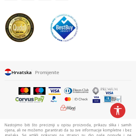
Hrvatska
Promijenite
Nastojimo biti što precizniji u opisu proizvoda, prikazu slika i samih
cijena, ali ne možemo garantirati da su sve informacije kompletne i bez
grešaka. Svi artikli prikazani na stranici su dio naše ponude i ne