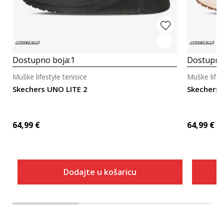
Dostupno boja:
1
Dostupno
Muške lifestyle tenisice
Muške lifes
Skechers UNO LITE 2
Skechers 
64,99
€
64,99
€
Dodajte u košaricu