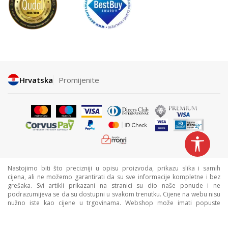
Hrvatska
Promijenite
Nastojimo biti što precizniji u opisu proizvoda, prikazu slika i samih
cijena, ali ne možemo garantirati da su sve informacije kompletne i bez
grešaka. Svi artikli prikazani na stranici su dio naše ponude i ne
podrazumijeva se da su dostupni u svakom trenutku. Cijene na webu nisu
nužno iste kao cijene u trgovinama. Webshop može imati popuste
namijenjene isključivo web kupcima.
©2026
www.sportvision.hr
, Izrada
NB SOFT
. Sva prava zadržana.