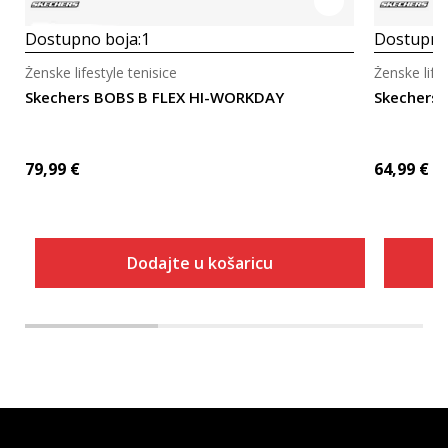
Dostupno boja:
1
Dostupno
Ženske lifestyle tenisice
Ženske lifes
Skechers BOBS B FLEX HI-WORKDAY
Skechers 
79,99
€
64,99
€
Dodajte u košaricu