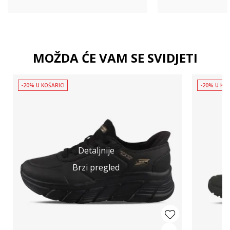
MOŽDA ĆE VAM SE SVIDJETI
-20% U KOŠARICI
-20% U KOŠ
Detaljnije
Brzi pregled