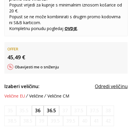
Popust vrijedi za kupnje s minimalnim iznosom košarice od
20 €.
Popust se ne može kombinirati s drugim promo kodovima
ni S&B karticom.
Kompletnu ponudu pogledaj
OVDJE
.
OFFER
45,49
€
Obavijesti me o sniženju
Izaberi veličinu:
Odredi veličinu
Veličine EU
Veličine
Veličine CM
35
35.5
36
36.5
37
37.5
37.5
38
38.5
38.5
39
39.5
39.5
40
41
42