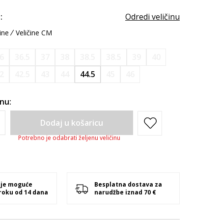
:
Odredi veličinu
ine
Veličine CM
6
36.5
37
38
38.5
38.5
39
40
2
42.5
43
44
44.5
45
46
inu:
Dodaj u košaricu
Potrebno je odabrati željenu veličinu
 je moguće
Besplatna dostava za
 roku od 14 dana
narudžbe iznad 70 €