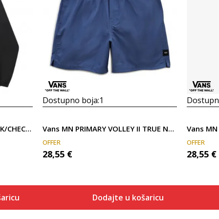
Dostupno boja:
1
Dostupno
Vans C/O MN GARNETT BLACK/CHECKERBO
Vans MN PRIMARY VOLLEY II TRUE NAVY
Vans MN 
OFFER
OFFER
28,55
€
28,55
€
aricu
Dodajte u košaricu
Veličina