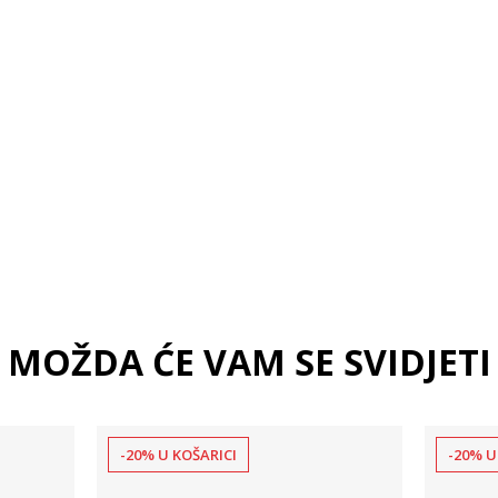
 košaricu
Dodaj u košaricu
S
M
L
XL
MOŽDA ĆE VAM SE SVIDJETI
-20% U KOŠARICI
-20% U