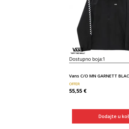
Dostupno boja:
1
OFFER
55,55
€
Dodajte u koš
Veličina