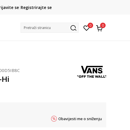
CLICK& COLLECT
rijavite se
Registrirajte se
besplatno preuzimanje u trgovini
0
0
Pretraži stranicu
00D5IB8C
-Hi
Obavijesti me o sniženju