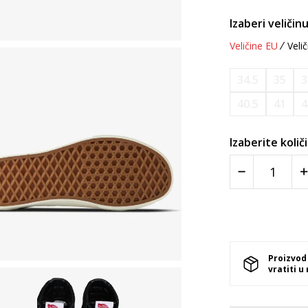
Izaberi veličinu
Veličine EU
Velič
34.5
35
3
40.5
41
4
Izaberite količ
Proizvod
vratiti u