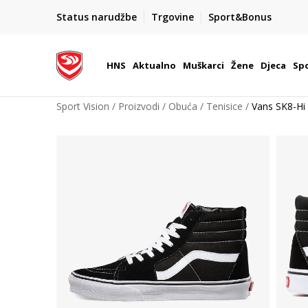
BOX NOW
Status narudžbe
Trgovine
Sport&Bonus
Dostava 1,50 €
| Više od 800 paketomata u Hrvatsko
HNS
Aktualno
Muškarci
Žene
Djeca
Spo
Sport Vision
Proizvodi
Obuća
Tenisice
Vans SK8-Hi