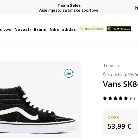
Team Sales
P
j
Vaše mjesto za timske sportove.
rtovi
Novosti
Brand
Nike
adidas
Tenisice
Šifra artikla:
VN0
Vans SK8
1
OFFER
53,99
€