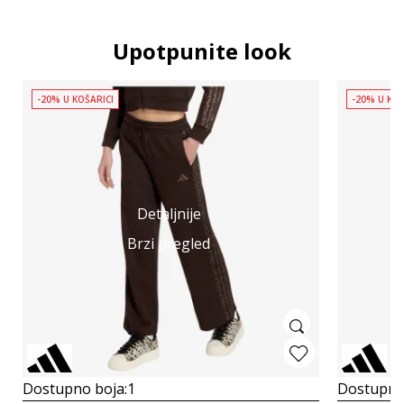
Upotpunite look
-20% U KOŠARICI
-20% U KOŠ
Detaljnije
Brzi pregled
Dostupno boja:
1
Dostupno