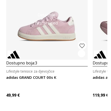
Detaljnije
Brzi pregled
Dostupno boja:
3
Dostupno
Lifestyle tenisice za djevojčice
Lifestyle te
adidas GRAND COURT 00s K
adidas adi
49,99
€
119,99
€