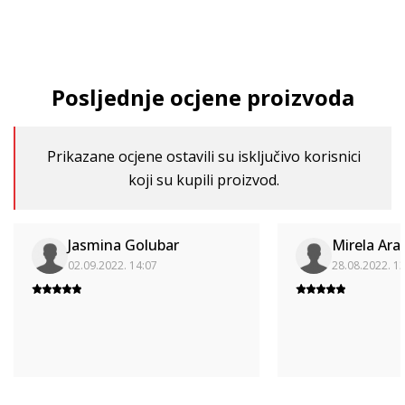
Posljednje ocjene proizvoda
Prikazane ocjene ostavili su isključivo korisnici
koji su kupili proizvod.
Jasmina Golubar
Mirela Ara
02.09.2022. 14:07
28.08.2022. 1