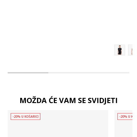
170
140
MOŽDA ĆE VAM SE SVIDJETI
-20% U KOŠARICI
-20% U KOŠ