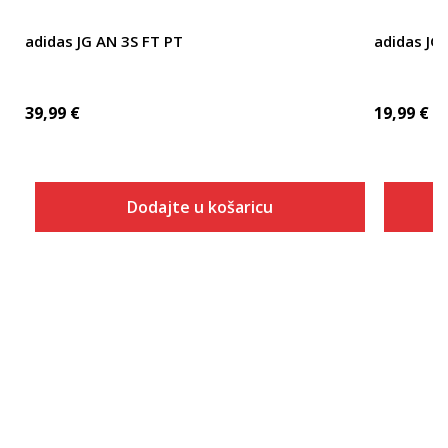
adidas JG AN 3S FT PT
adidas JG
39,99
€
19,99
€
Dodajte u košaricu
Veličina
Dodaj u košaricu
116
128
152
164