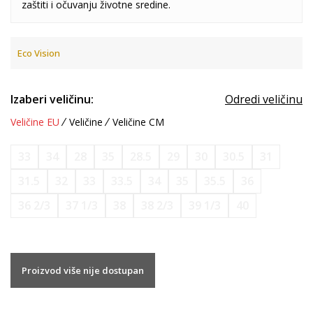
zaštiti i očuvanju životne sredine.
Eco Vision
Izaberi veličinu:
Odredi veličinu
Veličine EU
Veličine
Veličine CM
33
34
28
35
28.5
29
30
30.5
31
31.5
32
33
33.5
34
35
35.5
36
36 2/3
37 1/3
38
38 2/3
39 1/3
40
Proizvod više nije dostupan