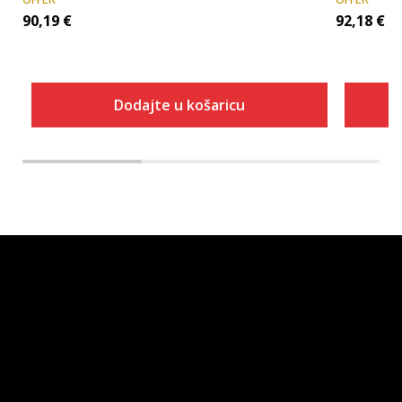
90,19
€
92,18
€
Dodajte u košaricu