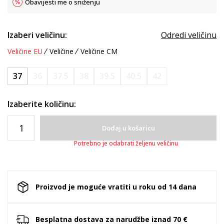
Obavijesti me o sniženju
Izaberi veličinu:
Odredi veličinu
Veličine EU
Veličine
Veličine CM
37
36
37.5
38
39.5
40.5
42
Izaberite količinu:
Dodaj u košaricu
Potrebno je odabrati željenu veličinu
Proizvod je moguće vratiti u roku od 14 dana
Besplatna dostava za narudžbe iznad 70 €