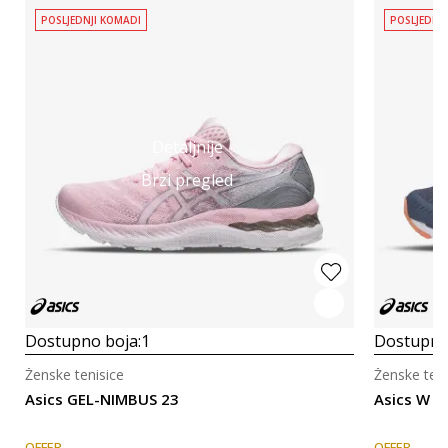
POSLJEDNJI KOMADI
POSLJEDNJ
Detaljnije
Brzi pregled
Dostupno boja:
1
Dostupno
Ženske tenisice
Ženske teni
Asics GEL-NIMBUS 23
Asics W G
OFFER
OFFER