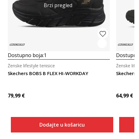
Brzi pregled
Dostupno boja:
1
Dostupno
Ženske lifestyle tenisice
Ženske lifes
Skechers BOBS B FLEX HI-WORKDAY
Skechers 
79,99
€
64,99
€
Dodajte u košaricu