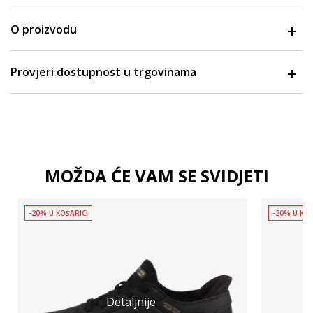
O proizvodu
Provjeri dostupnost u trgovinama
MOŽDA ĆE VAM SE SVIDJETI
-20% U KOŠARICI
-20% U KOŠ
Detaljnije