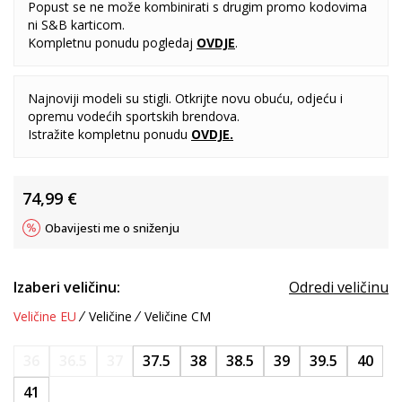
Popust se ne može kombinirati s drugim promo kodovima
ni S&B karticom.
Kompletnu ponudu pogledaj
OVDJE
.
Najnoviji modeli su stigli. Otkrijte novu obuću, odjeću i
opremu vodećih sportskih brendova.
Istražite kompletnu ponudu
OVDJE
.
74,99
€
Obavijesti me o sniženju
Izaberi veličinu:
Odredi veličinu
Veličine EU
Veličine
Veličine CM
36
36.5
37
37.5
38
38.5
39
39.5
40
41