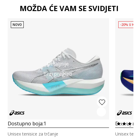
MOŽDA ĆE VAM SE SVIDJETI
NOVO
-20% U KOŠ
Detaljnije
Brzi pregled
Dostupno boja:
1
Dostupno
Unisex tenisice za trčanje
Unisex teni