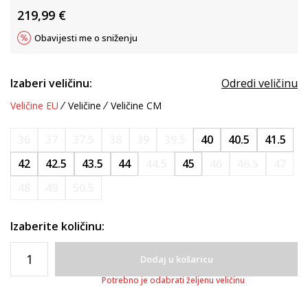
219,99
€
Obavijesti me o sniženju
Izaberi veličinu:
Odredi veličinu
Veličine EU
Veličine
Veličine CM
36
37
37.5
38
39
39.5
40
40.5
41.5
42
42.5
43.5
44
44.5
45
46
46.5
47
48
49
50.5
Izaberite količinu:
Dodaj u košaricu
Potrebno je odabrati željenu veličinu