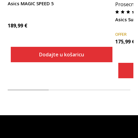
Asics MAGIC SPEED 5
Prosecna
Asics Supe
189,99
€
OFFER
175,99
€
Dodajte u košaricu