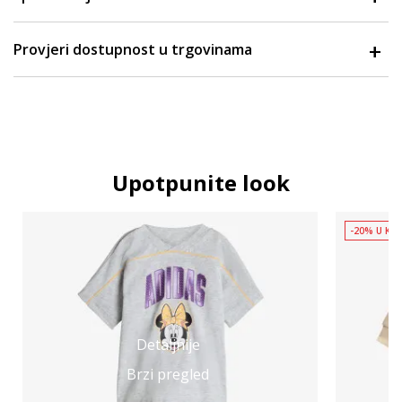
Provjeri dostupnost u trgovinama
Upotpunite look
-20% U KOŠ
Detaljnije
Brzi pregled