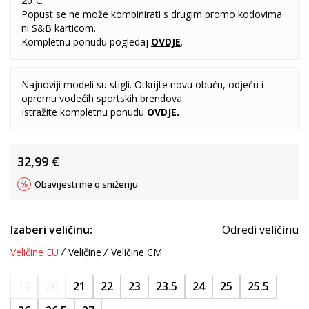
20 €.
Popust se ne može kombinirati s drugim promo kodovima
ni S&B karticom.
Kompletnu ponudu pogledaj
OVDJE
.
Najnoviji modeli su stigli. Otkrijte novu obuću, odjeću i
opremu vodećih sportskih brendova.
Istražite kompletnu ponudu
OVDJE
.
32,99
€
Obavijesti me o sniženju
Izaberi veličinu:
Odredi veličinu
Veličine EU
Veličine
Veličine CM
19
20
21
22
23
23.5
24
25
25.5