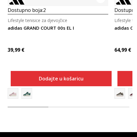
Dostupno boja:
2
Dostupno
Lifestyle tenisice za djevojčice
Lifestyle te
adidas GRAND COURT 00s EL I
adidas CA
39,99
€
64,99
€
Dodajte u košaricu