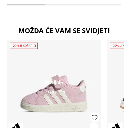
MOŽDA ĆE VAM SE SVIDJETI
-20% U KOŠARICI
-20% U KOŠ
Detaljnije
Brzi pregled