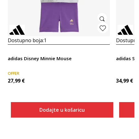
Dostupno boja:
1
Dostupno
adidas Disney Minnie Mouse
adidas Se
OFFER
27,99
€
34,99
€
Dodajte u košaricu
Veličina
Dodaj u košaricu
104