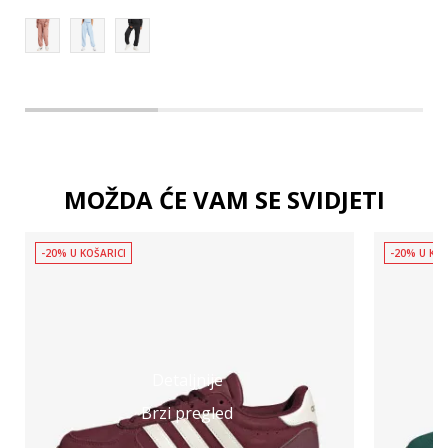
MOŽDA ĆE VAM SE SVIDJETI
-20% U KOŠARICI
-20% U KOŠ
Detaljnije
Brzi pregled