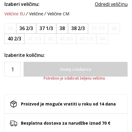
Izaberi veličinu:
Odredi veličinu
Veličine EU
Veličine
Veličine CM
36
36 2/3
37 1/3
38
38 2/3
39 1/3
40
40 2/3
41 1/3
42
42 2/3
43 1/3
44
Izaberite količinu:
Dodaj u košaricu
Potrebno je odabrati željenu veličinu
Proizvod je moguće vratiti u roku od 14 dana
Besplatna dostava za narudžbe iznad 70 €