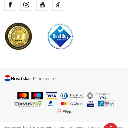
Hrvatska
Promijenite
Nastojimo biti što precizniji u opisu proizvoda, prikazu slika i samih