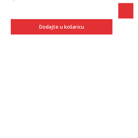
Dodajte u košaricu
Veličina
Dodaj u košaricu
2XLS
2XSS
L/S
M/S
S/S
XL/S