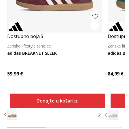
Dostupno boja:
5
Dostupno
Ženske lifestyle tenisice
Ženske lifes
adidas BREAKNET SLEEK
adidas B
59,99
€
84,99
€
Dodajte u košaricu