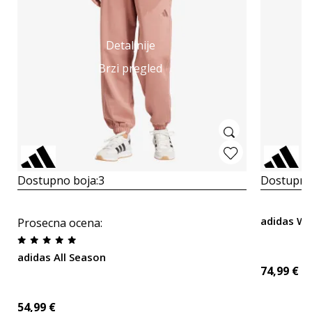
Detaljnije
Brzi pregled
Dostupno boja:
3
Dostupno
adidas W 
Prosecna ocena
:
adidas All Season
74,99
€
54,99
€