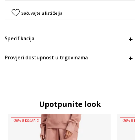
Sačuvajte u listi želja
Specifikacija
Provjeri dostupnost u trgovinama
Upotpunite look
-20% U KOŠARICI
-20% U KOŠ