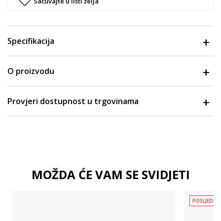
Sačuvajte u listi želja
Specifikacija
O proizvodu
Provjeri dostupnost u trgovinama
MOŽDA ĆE VAM SE SVIDJETI
POSLJEDNJ