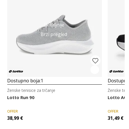
Detaljnije
Brzi pregled
Dostupno boja:
1
Dostupno
Ženske tenisice za trčanje
Ženske teni
Lotto Run 90
Lotto AQ
OFFER
OFFER
38,99
€
31,49
€