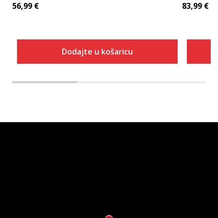
56,99
€
83,99
€
Dodajte u košaricu