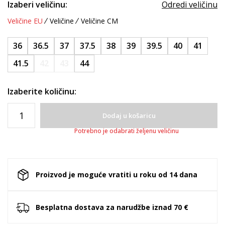
Izaberi veličinu:
Odredi veličinu
Veličine EU
Veličine
Veličine CM
36
36.5
37
37.5
38
39
39.5
40
41
41.5
42
43
44
Izaberite količinu:
Dodaj u košaricu
Potrebno je odabrati željenu veličinu
Proizvod je moguće vratiti u roku od 14 dana
Besplatna dostava za narudžbe iznad 70 €