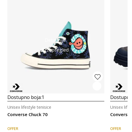
Detaljnije
Brzi pregled
Dostupno boja:
1
Dostupno
Unisex lifestyle tenisice
Unisex lifes
Converse Chuck 70
Converse
OFFER
OFFER